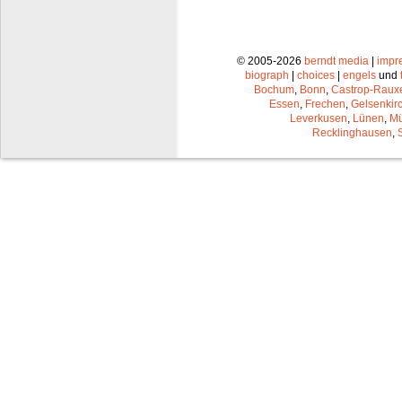
© 2005-2026
berndt media
|
impr
biograph
|
choices
|
engels
und
Bochum
,
Bonn
,
Castrop-Raux
Essen
,
Frechen
,
Gelsenkir
Leverkusen
,
Lünen
,
Mü
Recklinghausen
,