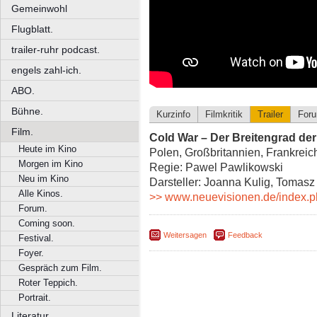
Gemeinwohl
Flugblatt.
trailer-ruhr podcast.
engels zahl-ich.
ABO.
Bühne.
Kurzinfo
Filmkritik
Trailer
For
Film.
Cold War – Der Breitengrad der
Heute im Kino
Polen, Großbritannien, Frankreic
Morgen im Kino
Regie: Pawel Pawlikowski
Neu im Kino
Darsteller: Joanna Kulig, Tomasz
Alle Kinos.
>> www.neuevisionen.de/index.p
Forum.
Coming soon.
Weitersagen
Feedback
Festival.
Foyer.
Gespräch zum Film.
Roter Teppich.
Portrait.
Literatur.