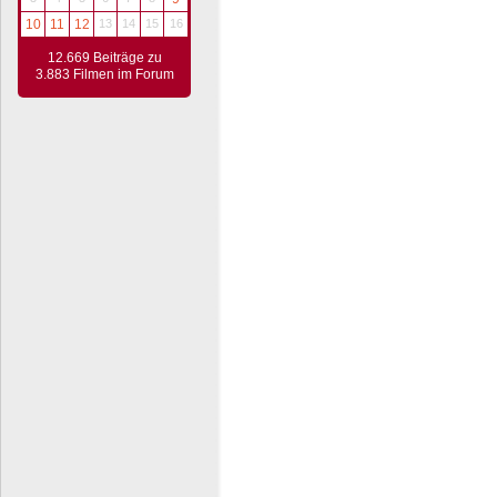
10
11
12
13
14
15
16
12.669 Beiträge zu
3.883 Filmen im Forum