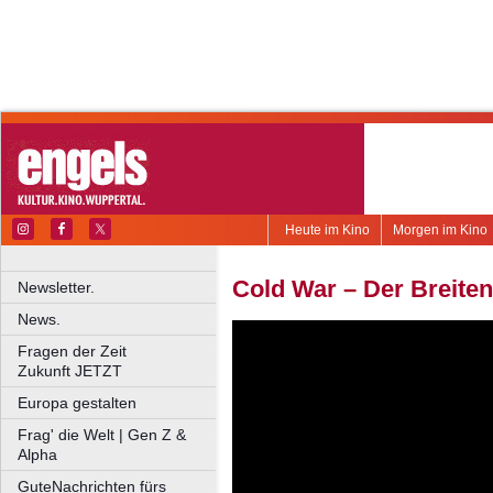
Heute im Kino
Morgen im Kino
Cold War – Der Breiten
Newsletter.
News.
Fragen der Zeit
Zukunft JETZT
Europa gestalten
Frag' die Welt | Gen Z &
Alpha
GuteNachrichten fürs