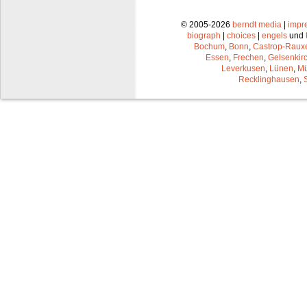
© 2005-2026
berndt media
|
impr
biograph
|
choices
|
engels
und
Bochum
,
Bonn
,
Castrop-Raux
Essen
,
Frechen
,
Gelsenkir
Leverkusen
,
Lünen
,
Mü
Recklinghausen
,