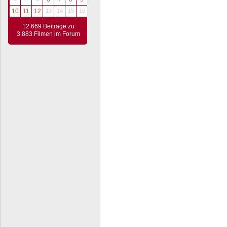
10
11
12
13
14
15
16
12.669 Beiträge zu
3.883 Filmen im Forum