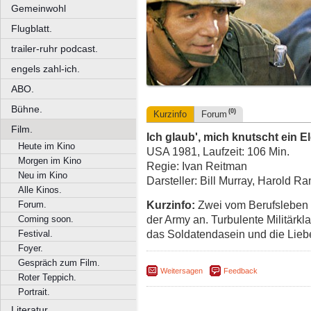
Gemeinwohl
Flugblatt.
trailer-ruhr podcast.
engels zahl-ich.
ABO.
Bühne.
(0)
Kurzinfo
Forum
Film.
Ich glaub', mich knutscht ein E
Heute im Kino
USA 1981, Laufzeit: 106 Min.
Morgen im Kino
Regie: Ivan Reitman
Neu im Kino
Darsteller: Bill Murray, Harold 
Alle Kinos.
Kurzinfo:
Zwei vom Berufsleben 
Forum.
der Army an. Turbulente Militärk
Coming soon.
das Soldatendasein und die Lieb
Festival.
Foyer.
Gespräch zum Film.
Weitersagen
Feedback
Roter Teppich.
Portrait.
Literatur.