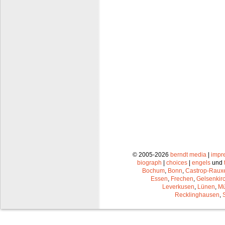
© 2005-2026
berndt media
|
impr
biograph
|
choices
|
engels
und
Bochum
,
Bonn
,
Castrop-Raux
Essen
,
Frechen
,
Gelsenkir
Leverkusen
,
Lünen
,
Mü
Recklinghausen
,