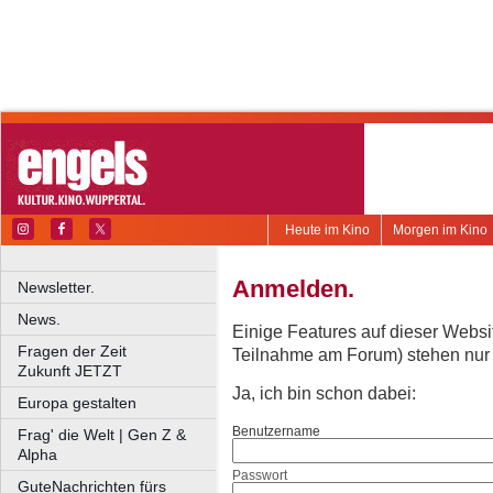
Heute im Kino
Morgen im Kino
Anmelden.
Newsletter.
News.
Einige Features auf dieser Websi
Fragen der Zeit
Teilnahme am Forum) stehen nur re
Zukunft JETZT
Ja, ich bin schon dabei:
Europa gestalten
Benutzername
Frag' die Welt | Gen Z &
Alpha
Passwort
GuteNachrichten fürs