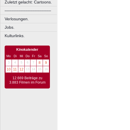
Zuletzt gelacht: Cartoons.
––––––––––––––––––––
Verlosungen.
Jobs.
Kulturlinks.
Kinokalender
Mo
Di
Mi
Do
Fr
Sa
So
3
4
5
6
7
8
9
10
11
12
13
14
15
16
12.669 Beiträge zu
3.883 Filmen im Forum