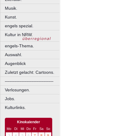
Musik.
Kunst.
engels spezial.
Kultur in NRW.
engels-Thema.
Auswahl.
Augenblick
Zuletzt gelacht: Cartoons.
––––––––––––––––––––
Verlosungen.
Jobs.
Kulturlinks.
Kinokalender
Mo
Di
Mi
Do
Fr
Sa
So
3
4
5
6
7
8
9