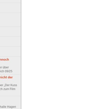
ennoch
er über
pich 09/25
nicht der
er „Der Kuss
ch zum Film
thalle Hagen