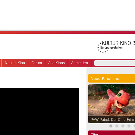
Neu im Kino
Forum
Alle Kinos
Anmelden
Neue Kinofilme
PAW Patrol: Der Dino-Film
Film.