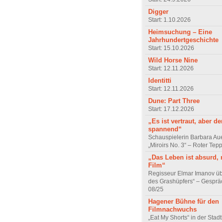
Digger
Start: 1.10.2026
Heimsuchung – Eine
Jahrhundertgeschichte
Start: 15.10.2026
Wild Horse Nine
Start: 12.11.2026
Identitti
Start: 12.11.2026
Dune: Part Three
Start: 17.12.2026
„Es ist vertraut, aber d
spannend“
Schauspielerin Barbara Au
„Miroirs No. 3“ – Roter Tep
„Das Leben ist absurd, 
Film“
Regisseur Elmar Imanov üb
des Grashüpfers“ – Gesprä
08/25
Hagener Bühne für den
Filmnachwuchs
„Eat My Shorts“ in der Stad