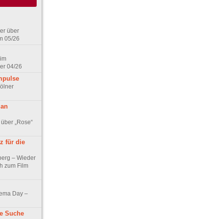
er über
m 05/26
 im
er 04/26
mpulse
ölner
 an
 über „Rose“
 für die
berg – Wieder
ch zum Film
nema Day –
ne Suche