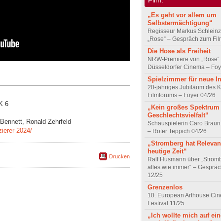
„Es geht vor allem um
Selbstermächtigung“
Regisseur Markus Schleinz
„Rose“ – Gespräch zum Fil
Die Hose als Freiheit
NRW-Premiere von „Rose“
Düsseldorfer Cinema – Foy
Spielzimmer für neue I
20-jähriges Jubiläum des K
Filmforums – Foyer 04/26
K 6
„Kein großes Spektrum
Geschlechtsvielfalt“
 Bennett, Ronald Zehrfeld
Schauspielerin Caro Braun
ierer-2024/
– Roter Teppich 04/26
„Stromberg hat Relevanz
heutige Zeit“
Drucken
Ralf Husmann über „Strom
alles wie immer“ – Gesprä
12/25
Grenzenlos
10. European Arthouse Ci
Festival 11/25
„Ich wollte mich auf ei