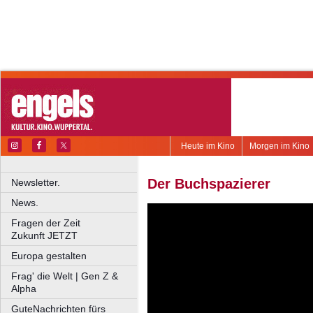
Heute im Kino
Morgen im Kino
Der Buchspazierer
Newsletter.
News.
Fragen der Zeit
Zukunft JETZT
Europa gestalten
Frag' die Welt | Gen Z &
Alpha
GuteNachrichten fürs