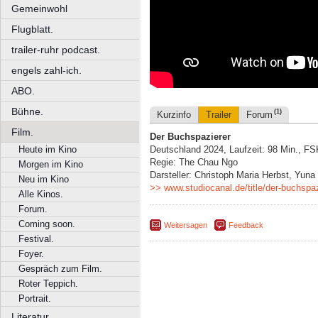
Gemeinwohl
Flugblatt.
trailer-ruhr podcast.
engels zahl-ich.
ABO.
Bühne.
(1)
Kurzinfo
Trailer
Forum
Film.
Der Buchspazierer
Heute im Kino
Deutschland 2024, Laufzeit: 98 Min., FS
Regie: The Chau Ngo
Morgen im Kino
Darsteller: Christoph Maria Herbst, Yuna
Neu im Kino
>> www.studiocanal.de/title/der-buchspaz
Alle Kinos.
Forum.
Coming soon.
Weitersagen
Feedback
Festival.
Foyer.
Gespräch zum Film.
Roter Teppich.
Portrait.
Literatur.