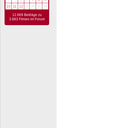
10
11
12
13
14
15
16
12.669 Beiträge zu
3.883 Filmen im Forum