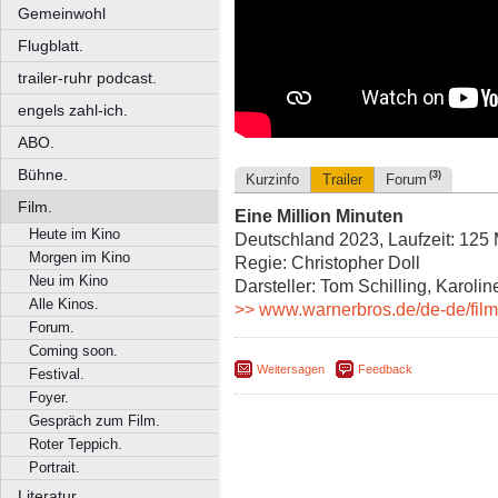
Gemeinwohl
Flugblatt.
trailer-ruhr podcast.
engels zahl-ich.
ABO.
Bühne.
(3)
Kurzinfo
Trailer
Forum
Film.
Eine Million Minuten
Heute im Kino
Deutschland 2023, Laufzeit: 125 
Morgen im Kino
Regie: Christopher Doll
Neu im Kino
Darsteller: Tom Schilling, Karolin
Alle Kinos.
>> www.warnerbros.de/de-de/film
Forum.
Coming soon.
Weitersagen
Feedback
Festival.
Foyer.
Gespräch zum Film.
Roter Teppich.
Portrait.
Literatur.