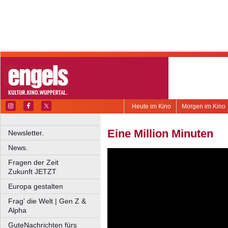
Heute im Kino
Morgen im Kino
Eine Million Minuten
Newsletter.
News.
Fragen der Zeit
Zukunft JETZT
Europa gestalten
Frag' die Welt | Gen Z &
Alpha
GuteNachrichten fürs