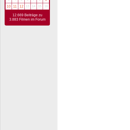
10
11
12
13
14
15
16
12.669 Beiträge zu
3.883 Filmen im Forum