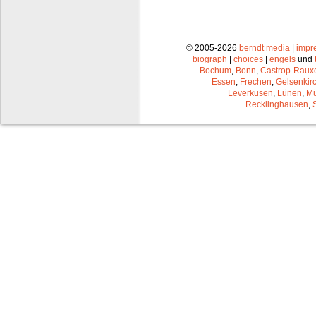
© 2005-2026
berndt media
|
impr
biograph
|
choices
|
engels
und
Bochum
,
Bonn
,
Castrop-Raux
Essen
,
Frechen
,
Gelsenkir
Leverkusen
,
Lünen
,
Mü
Recklinghausen
,