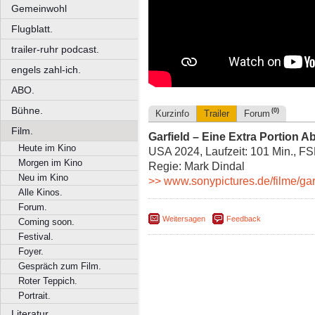
Gemeinwohl
Flugblatt.
trailer-ruhr podcast.
engels zahl-ich.
ABO.
Bühne.
(0)
Kurzinfo
Trailer
Forum
Film.
Garfield – Eine Extra Portion A
Heute im Kino
USA 2024, Laufzeit: 101 Min., FS
Morgen im Kino
Regie: Mark Dindal
Neu im Kino
>> www.sonypictures.de/filme/gar
Alle Kinos.
Forum.
Weitersagen
Feedback
Coming soon.
Festival.
Foyer.
Gespräch zum Film.
Roter Teppich.
Portrait.
Literatur.