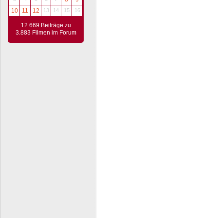
10
11
12
13
14
15
16
12.669 Beiträge zu
3.883 Filmen im Forum