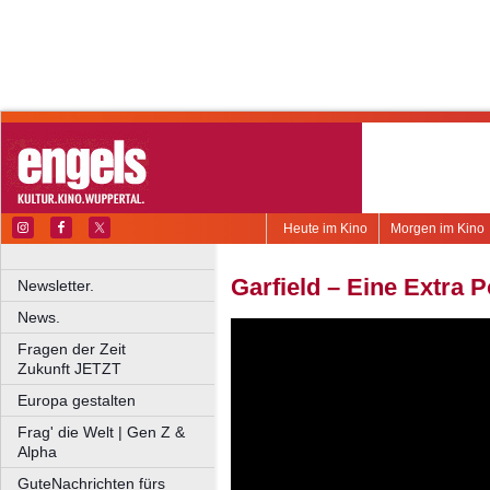
Heute im Kino
Morgen im Kino
Garfield – Eine Extra 
Newsletter.
News.
Fragen der Zeit
Zukunft JETZT
Europa gestalten
Frag' die Welt | Gen Z &
Alpha
GuteNachrichten fürs