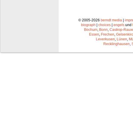
© 2005-2026
berndt media
|
impr
biograph
|
choices
|
engels
und
Bochum
,
Bonn
,
Castrop-Raux
Essen
,
Frechen
,
Gelsenkir
Leverkusen
,
Lünen
,
Mü
Recklinghausen
,