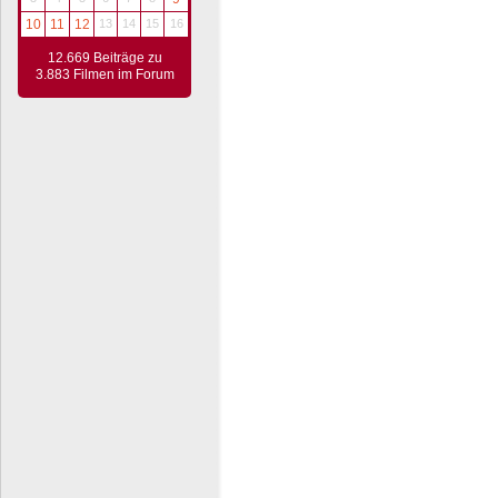
10
11
12
13
14
15
16
12.669 Beiträge zu
3.883 Filmen im Forum