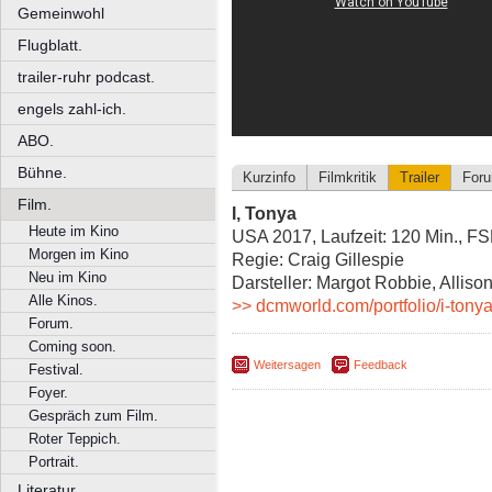
Gemeinwohl
Flugblatt.
trailer-ruhr podcast.
engels zahl-ich.
ABO.
Bühne.
Kurzinfo
Filmkritik
Trailer
For
Film.
I, Tonya
Heute im Kino
USA 2017, Laufzeit: 120 Min., F
Morgen im Kino
Regie: Craig Gillespie
Neu im Kino
Darsteller: Margot Robbie, Allis
Alle Kinos.
>> dcmworld.com/portfolio/i-tony
Forum.
Coming soon.
Weitersagen
Feedback
Festival.
Foyer.
Gespräch zum Film.
Roter Teppich.
Portrait.
Literatur.