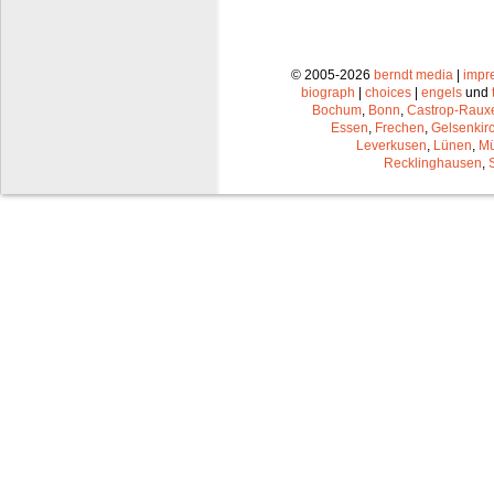
© 2005-2026
berndt media
|
impr
biograph
|
choices
|
engels
und
Bochum
,
Bonn
,
Castrop-Raux
Essen
,
Frechen
,
Gelsenkir
Leverkusen
,
Lünen
,
Mü
Recklinghausen
,