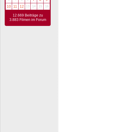
10
11
12
13
14
15
16
12.669 Beiträge zu
3.883 Filmen im Forum