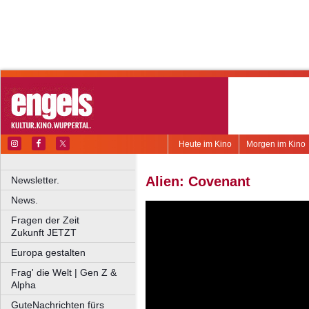
Heute im Kino
Morgen im Kino
Alien: Covenant
Newsletter.
News.
Fragen der Zeit
Zukunft JETZT
Europa gestalten
Frag' die Welt | Gen Z &
Alpha
GuteNachrichten fürs