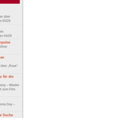
er über
m 05/26
 im
er 04/26
mpulse
ölner
 an
 über „Rose“
 für die
berg – Wieder
ch zum Film
nema Day –
ne Suche