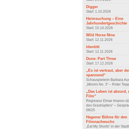
Digger
Start: 1.10.2026
Heimsuchung – Eine
Jahrhundertgeschichte
Start: 15.10.2026
Wild Horse Nine
Start: 12.11.2026
Identitti
Start: 12.11.2026
Dune: Part Three
Start: 17.12.2026
„Es ist vertraut, aber d
spannend“
Schauspielerin Barbara Au
„Miroirs No. 3“ – Roter Tep
„Das Leben ist absurd, 
Film“
Regisseur Elmar Imanov üb
des Grashüpfers“ – Gesprä
08/25
Hagener Bühne für den
Filmnachwuchs
„Eat My Shorts“ in der Stad