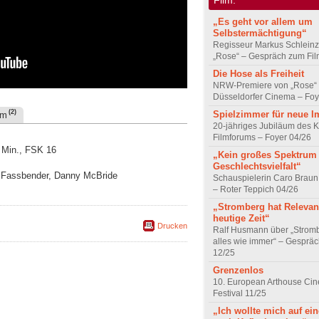
„Es geht vor allem um
Selbstermächtigung“
Regisseur Markus Schleinz
„Rose“ – Gespräch zum Fil
Die Hose als Freiheit
NRW-Premiere von „Rose“
Düsseldorfer Cinema – Foy
(2)
Spielzimmer für neue I
um
20-jähriges Jubiläum des K
Filmforums – Foyer 04/26
 Min., FSK 16
„Kein großes Spektrum
Geschlechtsvielfalt“
el Fassbender, Danny McBride
Schauspielerin Caro Braun
– Roter Teppich 04/26
„Stromberg hat Relevanz
heutige Zeit“
Drucken
Ralf Husmann über „Strom
alles wie immer“ – Gesprä
12/25
Grenzenlos
10. European Arthouse Ci
Festival 11/25
„Ich wollte mich auf ei