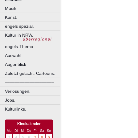
Musik.
Kunst.
engels spezial.
Kultur in NRW.
engels-Thema.
Auswahl.
Augenblick
Zuletzt gelacht: Cartoons.
––––––––––––––––––––
Verlosungen.
Jobs.
Kulturlinks.
Kinokalender
Mo
Di
Mi
Do
Fr
Sa
So
3
4
5
6
7
8
9