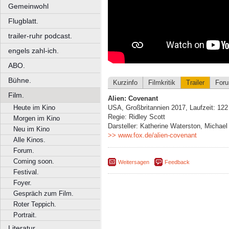
Gemeinwohl
Flugblatt.
trailer-ruhr podcast.
engels zahl-ich.
ABO.
Bühne.
Kurzinfo
Filmkritik
Trailer
For
Film.
Alien: Covenant
Heute im Kino
USA, Großbritannien 2017, Laufzeit: 122
Regie: Ridley Scott
Morgen im Kino
Darsteller: Katherine Waterston, Micha
Neu im Kino
>> www.fox.de/alien-covenant
Alle Kinos.
Forum.
Coming soon.
Weitersagen
Feedback
Festival.
Foyer.
Gespräch zum Film.
Roter Teppich.
Portrait.
Literatur.