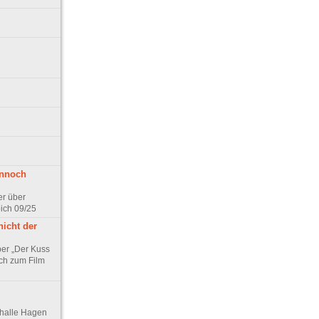
ennoch
er über
pich 09/25
nicht der
er „Der Kuss
ch zum Film
thalle Hagen