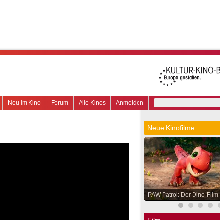
Neu im Kino
Forum
Alle Kinos
Anmelden
Neue Kinofilme
PAW Patrol: Der Dino-Film
Film.