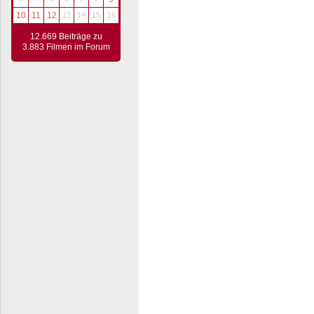
10
11
12
13
14
15
16
12.669 Beiträge zu
3.883 Filmen im Forum