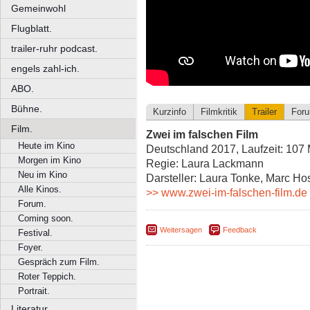
Gemeinwohl
Flugblatt.
trailer-ruhr podcast.
engels zahl-ich.
ABO.
Bühne.
Kurzinfo
Filmkritik
Trailer
For
Film.
Zwei im falschen Film
Heute im Kino
Deutschland 2017, Laufzeit: 107 
Morgen im Kino
Regie: Laura Lackmann
Neu im Kino
Darsteller: Laura Tonke, Marc H
Alle Kinos.
>> www.zwei-im-falschen-film.de
Forum.
Coming soon.
Weitersagen
Feedback
Festival.
Foyer.
Gespräch zum Film.
Roter Teppich.
Portrait.
Literatur.