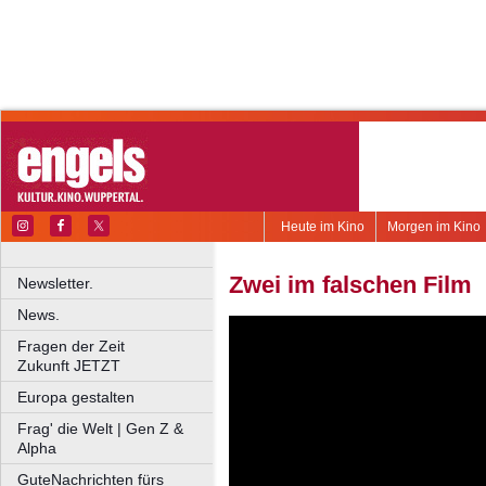
Heute im Kino
Morgen im Kino
Zwei im falschen Film
Newsletter.
News.
Fragen der Zeit
Zukunft JETZT
Europa gestalten
Frag' die Welt | Gen Z &
Alpha
GuteNachrichten fürs