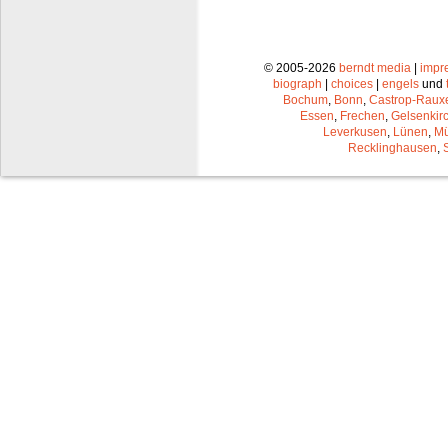
© 2005-2026
berndt media
|
impr
biograph
|
choices
|
engels
und
Bochum
,
Bonn
,
Castrop-Raux
Essen
,
Frechen
,
Gelsenkir
Leverkusen
,
Lünen
,
Mü
Recklinghausen
,