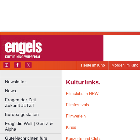
Heute im Kino
Morgen im Kino
Kulturlinks.
Newsletter.
News.
Filmclubs in NRW
Fragen der Zeit
Filmfestivals
Zukunft JETZT
Europa gestalten
Filmverleih
Frag' die Welt | Gen Z &
Kinos
Alpha
GuteNachrichten fürs
Konzerte und Clubs