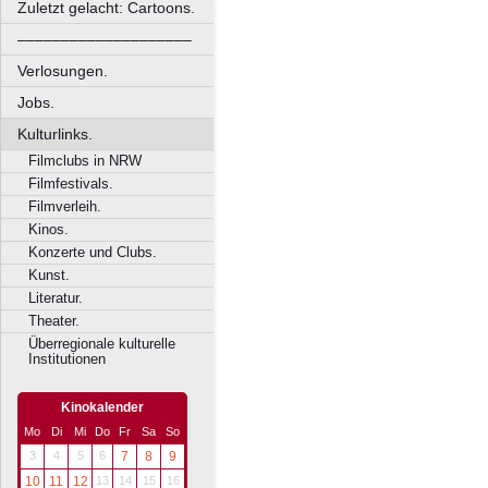
Zuletzt gelacht: Cartoons.
––––––––––––––––––––
Verlosungen.
Jobs.
Kulturlinks.
Filmclubs in NRW
Filmfestivals.
Filmverleih.
Kinos.
Konzerte und Clubs.
Kunst.
Literatur.
Theater.
Überregionale kulturelle
Institutionen
Kinokalender
Mo
Di
Mi
Do
Fr
Sa
So
3
4
5
6
7
8
9
10
11
12
13
14
15
16