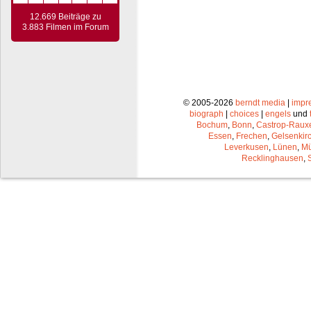
12.669 Beiträge zu
3.883 Filmen im Forum
© 2005-2026
berndt media
|
impr
biograph
|
choices
|
engels
und
Bochum
,
Bonn
,
Castrop-Raux
Essen
,
Frechen
,
Gelsenkir
Leverkusen
,
Lünen
,
Mü
Recklinghausen
,