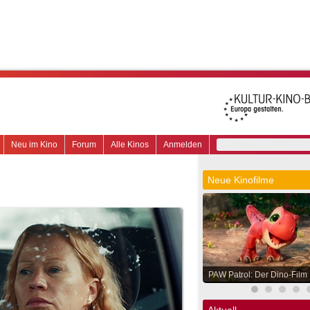
Neu im Kino
Forum
Alle Kinos
Anmelden
Neue Kinofilme
PAW Patrol: Der Dino-Film
Aktuell