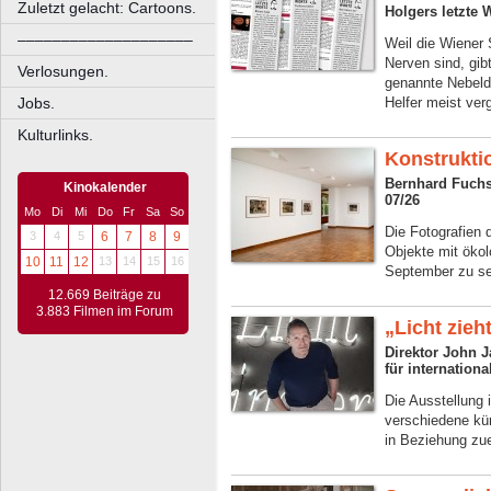
Zuletzt gelacht: Cartoons.
Holgers letzte 
––––––––––––––––––––
Weil die Wiener
Nerven sind, gib
Verlosungen.
genannte Nebeld
Jobs.
Helfer meist ver
Kulturlinks.
Konstrukti
Bernhard Fuchs
Kinokalender
07/26
Mo
Di
Mi
Do
Fr
Sa
So
Die Fotografien
3
4
5
6
7
8
9
Objekte mit ökol
10
11
12
13
14
15
16
September zu s
12.669 Beiträge zu
3.883 Filmen im Forum
„Licht zie
Direktor John 
für internation
Die Ausstellung 
verschiedene kü
in Beziehung zu