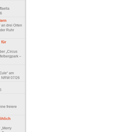
faella
26
tern
 an drei Orten
 der Ruhr
 für
ber „Circus
felbergpark –
 Eule“ am
in NRW 07/26
6
eine freiere
öhlich
r „Merry