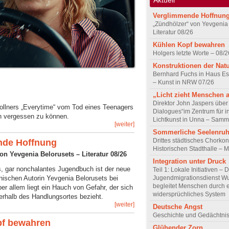
Verglimmende Hoffnun
„Zündhölzer“ von Yevgenia
Literatur 08/26
Kühlen Kopf bewahren
Holgers letzte Worte – 08/2
Konstruktionen der Nat
Bernhard Fuchs in Haus Est
– Kunst in NRW 07/26
„Licht zieht Menschen 
Direktor John Jaspers über 
Wollners „Everytime“ vom Tod eines Teenagers
Dialogues“im Zentrum für i
n vergessen zu können.
Lichtkunst in Unna – Samm
[weiter]
Sommerliche Seelenru
Drittes städtisches Chorkon
nde Hoffnung
Historischen Stadthalle – 
n Yevgenia Belorusets – Literatur 08/26
Integration unter Druck
s, gar nonchalantes Jugendbuch ist der neue
Teil 1: Lokale Initiativen – 
Jugendmigrationsdienst Wu
nischen Autorin Yevgenia Belorusets bei
begleitet Menschen durch 
er allem liegt ein Hauch von Gefahr, der sich
widersprüchliches System
erhalb des Handlungsortes bezieht.
[weiter]
Deutsche Angst
Geschichte und Gedächtnis
pf bewahren
Glühender Zorn