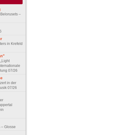
g
 Belorusets –
6
ur
ers in Krefeld
an“
„Light
nternationale
lung 07/26
he
zert in der
Musik 07/26
Der
ppertal
ein
 – Glosse