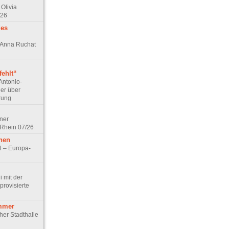
Olivia
/26
des
n Anna Ruchat
ehlt“
Antonio-
ler über
rung
lner
 Rhein 07/26
hen
l – Europa-
 mit der
rovisierte
mmer
cher Stadthalle