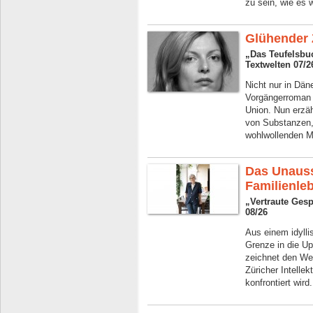
zu sein, wie es 
Glühender 
„Das Teufelsbu
Textwelten 07/2
Nicht nur in Däne
Vorgängerroman e
Union. Nun erzäh
von Substanzen,
wohlwollenden 
Das Unauss
Familienle
„Vertraute Ges
08/26
Aus einem idylli
Grenze in die U
zeichnet den We
Züricher Intelle
konfrontiert wird.