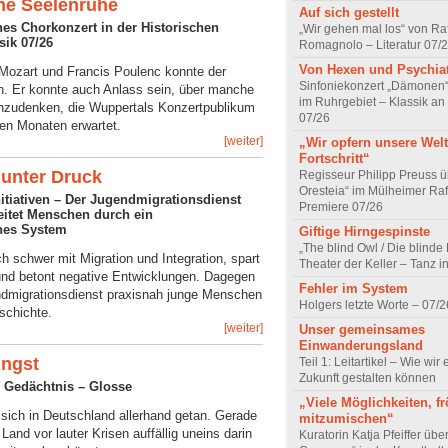
he Seelenruhe
Auf sich gestellt
ches Chorkonzert in der Historischen
„Wir gehen mal los“ von Raf
sik 07/26
Romagnolo – Literatur 07/
Von Hexen und Psychia
Mozart und Francis Poulenc konnte der
Sinfoniekonzert „Dämonen“
n. Er konnte auch Anlass sein, über manche
im Ruhrgebiet – Klassik an
zudenken, die Wuppertals Konzertpublikum
07/26
n Monaten erwartet.
[weiter]
„Wir opfern unsere Welt
Fortschritt“
 unter Druck
Regisseur Philipp Preuss ü
Oresteia“ im Mülheimer Raf
Initiativen – Der Jugendmigrationsdienst
Premiere 07/26
eitet Menschen durch ein
hes System
Giftige Hirngespinste
„The blind Owl / Die blinde
ich schwer mit Migration und Integration, spart
Theater der Keller – Tanz 
nd betont negative Entwicklungen. Dagegen
Fehler im System
endmigrationsdienst praxisnah junge Menschen
Holgers letzte Worte – 07/2
schichte.
[weiter]
Unser gemeinsames
Einwanderungsland
Angst
Teil 1: Leitartikel – Wie wir 
Zukunft gestalten können
 Gedächtnis – Glosse
„Viele Möglichkeiten, fr
 sich in Deutschland allerhand getan. Gerade
mitzumischen“
Land vor lauter Krisen auffällig uneins darin
Kuratorin Katja Pfeiffer übe