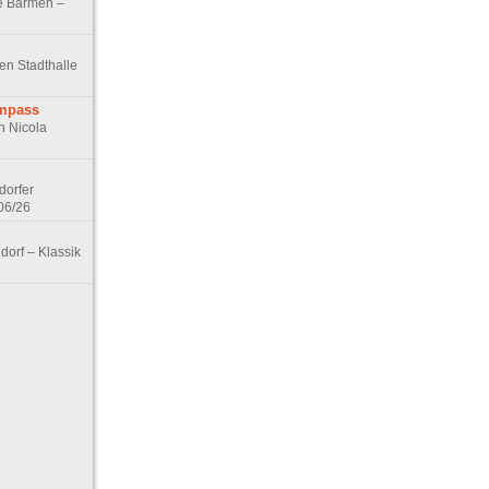
e Barmen –
hen Stadthalle
ompass
n Nicola
dorfer
06/26
orf – Klassik