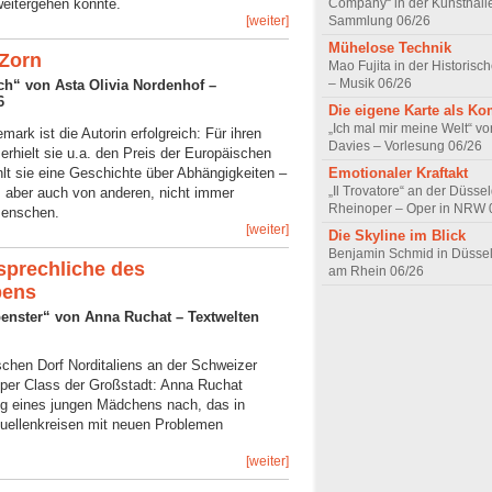
Company“ in der Kunsthall
weitergehen könnte.
Sammlung 06/26
[weiter]
Mühelose Technik
Zorn
Mao Fujita in der Historisc
– Musik 06/26
ch“ von Asta Olivia Nordenhof –
6
Die eigene Karte als K
„Ich mal mir meine Welt“ vo
mark ist die Autorin erfolgreich: Für ihren
Davies – Vorlesung 06/26
rhielt sie u.a. den Preis der Europäischen
Emotionaler Kraftakt
lt sie eine Geschichte über Abhängigkeiten –
„Il Trovatore“ an der Düssel
 aber auch von anderen, nicht immer
Rheinoper – Oper in NRW 
Menschen.
[weiter]
Die Skyline im Blick
Benjamin Schmid in Düsseld
prechliche des
am Rhein 06/26
bens
penster“ von Anna Ruchat – Textwelten
schen Dorf Norditaliens an der Schweizer
pper Class der Großstadt: Anna Ruchat
g eines jungen Mädchens nach, das in
ktuellenkreisen mit neuen Problemen
[weiter]