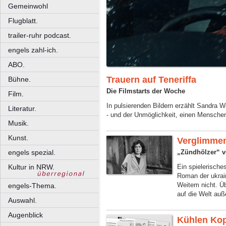
Gemeinwohl
Flugblatt.
trailer-ruhr podcast.
engels zahl-ich.
ABO.
Trauern auf Teneriffa
Bühne.
Die Filmstarts der Woche
Film.
In pulsierenden Bildern erzählt Sandra 
Literatur.
- und der Unmöglichkeit, einen Mensche
Musik.
Kunst.
Verglimme
„Zündhölzer“ vo
engels spezial.
Kultur in NRW.
Ein spielerische
Roman der ukrai
Weitem nicht. Üb
engels-Thema.
auf die Welt auß
Auswahl.
Augenblick
Kühlen Ko