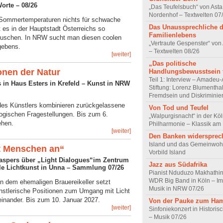
Worte – 08/26
„Das Teufelsbuch“ von Asta 
Nordenhof – Textwelten 07
 Sommertemperaturen nichts für schwache
Das Unaussprechliche 
t es in der Hauptstadt Österreichs so
Familienlebens
uschen. In NRW sucht man diesen coolen
„Vertraute Gespenster“ vo
gebens.
– Textwelten 08/26
[weiter]
„Das politische
onen der Natur
Handlungsbewusstsein f
Teil 1: Interview – Amadeu-
 in Haus Esters in Krefeld – Kunst in NRW
Stiftung: Lorenz Blumentha
Fremdsein und Diskriminie
 des Künstlers kombinieren zurückgelassene
Von Tod und Teufel
ogischen Fragestellungen. Bis zum 6.
„Walpurgisnacht“ in der Kö
ehen.
Philharmonie – Klassik am
[weiter]
Den Banken widersprec
Island und das Gemeinwoh
ht Menschen an“
Vorbild Island
Jaspers über „Light Dialogues“im Zentrum
Jazz aus Südafrika
ale Lichtkunst in Unna – Sammlung 07/26
Pianist Nduduzo Makhathini
WDR Big Band in Köln – Imp
in dem ehemaligen Brauereikeller setzt
Musik in NRW 07/26
nstlerische Positionen zum Umgang mit Licht
einander. Bis zum 10. Januar 2027.
Von der Pauke zum Ha
[weiter]
Sinfoniekonzert in Historis
– Musik 07/26