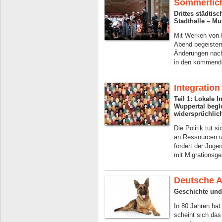
Sommerlic
Drittes städtis
Stadthalle – Mu
Mit Werken von 
Abend begeister
Änderungen nach
in den kommende
Integration
Teil 1: Lokale 
Wuppertal begl
widersprüchlic
Die Politik tut s
an Ressourcen u
fördert der Jug
mit Migrationsge
Deutsche 
Geschichte und
In 80 Jahren hat
scheint sich das 