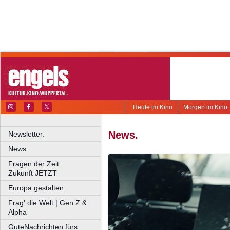
Heute im Kino
Morgen im Kino
News.
Newsletter.
News.
Fragen der Zeit
Zukunft JETZT
Europa gestalten
Frag' die Welt | Gen Z &
Alpha
GuteNachrichten fürs