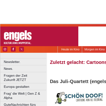
Heute im Kino
Morgen im Kino
Zuletzt gelacht: Cartoon
Newsletter.
News.
Fragen der Zeit
Zukunft JETZT
Das Juli-Quartett (engel
Europa gestalten
Frag' die Welt | Gen Z &
Alpha
GuteNachrichten fürs