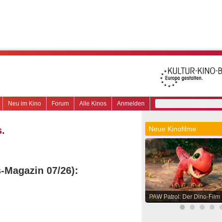
Neu im Kino
Forum
Alle Kinos
Anmelden
s.
Neue Kinofilme
s-Magazin 07/26):
PAW Patrol: Der Dino-Film