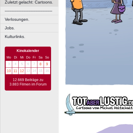
Zuletzt gelacht: Cartoons.
––––––––––––––––––––
Verlosungen.
Jobs.
Kulturlinks.
Kinokalender
Mo
Di
Mi
Do
Fr
Sa
So
3
4
5
6
7
8
9
10
11
12
13
14
15
16
12.669 Beiträge zu
3.883 Filmen im Forum