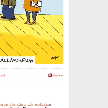
back
Drucken
essum
|
datenschutz
|
agb
|
mediadaten