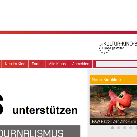
Neu im Kino
Forum
Alle Kinos
Anmelden
Neue Kinofilme
PAW Patrol: Der Dino-Film