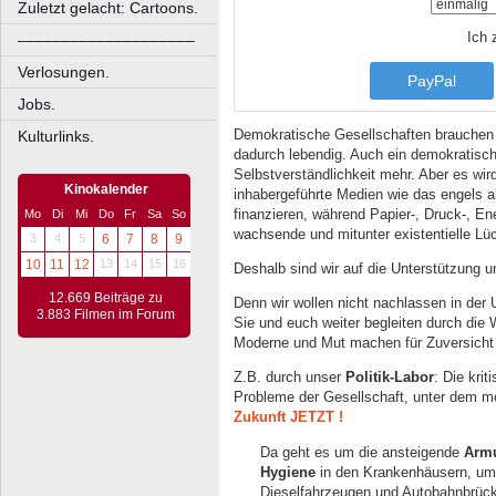
Zuletzt gelacht: Cartoons.
Ich 
––––––––––––––––––––
Verlosungen.
PayPal
Jobs.
Demokratische Gesellschaften brauchen 
Kulturlinks.
dadurch lebendig. Auch ein demokratische
Selbstverständlichkeit mehr. Aber es wir
Kinokalender
inhabergeführte Medien wie das engels 
finanzieren, während Papier-, Druck-, En
Mo
Di
Mi
Do
Fr
Sa
So
wachsende und mitunter existentielle Lück
3
4
5
6
7
8
9
10
11
12
13
14
15
16
Deshalb sind wir auf die Unterstützung 
12.669 Beiträge zu
Denn wir wollen nicht nachlassen in der U
3.883 Filmen im Forum
Sie und euch weiter begleiten durch die 
Moderne und Mut machen für Zuversicht 
Z.B. durch unser
Politik-Labor
: Die kri
Probleme der Gesellschaft, unter dem m
Zukunft JETZT !
Da geht es um die ansteigende
Arm
Hygiene
in den Krankenhäusern, u
Dieselfahrzeugen und Autobahnbrück