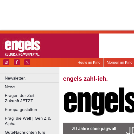
Heute im Kino
Morgen im Kino
engels zahl-ich.
Newsletter.
News.
Fragen der Zeit
Zukunft JETZT
Europa gestalten
Frag' die Welt | Gen Z &
Alpha
GuteNachrichten fürs