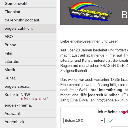
Gemeinwohl
Flugblatt.
trailer-ruhr podcast.
engels zahl-ich.
ABO.
Liebe engels-Leserinnen und Leser,
Bühne.
seit über 20 Jahren begleitet und fördert
Film.
macht Lust auf spannende Filme, auf Thea
Literatur und Kunst, unterstützt die kreat
Literatur.
Region mit monatlichen FRAGEN DER ZE
Musik.
Zivilgesellschaft..
Kunst.
Das wollen wir auch weiterhin. Dafür brau
Eine einmalige Unterstützung hilft, eine 
engels spezial.
nach freier Wahl. I
hre Unterstützung ist
Kultur in NRW.
monatliche Hilfe
jederzeit kündbar
. (F
Jahr
) Eine E-Mail an info@engels-kultur.
engels-Thema.
Ich möchte
engel
Auswahl.
Augenblick