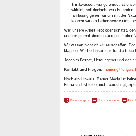
Trinkwasser
, wie gefährdet ist unse
wirklich
solidarisch
, was ist ander
fahrlässig gehen wir um mit der
Natu
können wir am
Lebensende
nicht s
Wer unsere Arbeit liebt oder schätzt, den
unserer journalistischen und politische
Wir wissen nicht ob wir es schaffen. Doch
klappen. Wir bedanken uns für die treue 
Joachim Berndt, Herausgeber und das e
Kontakt und Fragen
:
meinung@engels-k
Noch ein Hinweis: Berndt Media ist keine
Firma und ist leider nicht berechtigt, S
Weitersagen
Kommentieren
Feed