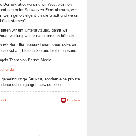
re
Demokratie
, wo sind wir Westler:innen
s und neu beim Schwarzen
Feminismus
, wie
r,
wem gehört eigentlich die
Stadt
und warum
chöner sterben?
 bitten wir um Unterstützung, damit wir
n Verantwortung weiter nachkommen können.
 mit der Hilfe unserer Leser:innen sollte es
Leserschaft, bleiben Sie und bleibt - gesund.
ngels-Team von Berndt Media
ultur.de
 gemeinnützige Struktur, sondern eine private
pendenbescheinigungen auszustellen.
back
Drucken