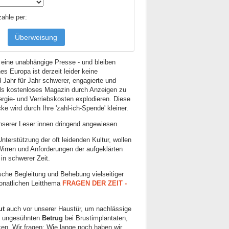
zahle per:
Überweisung
eine unabhängige Presse - und bleiben
s Europa ist derzeit leider keine
d Jahr für Jahr schwerer, engagierte und
als kostenloses Magazin durch Anzeigen zu
ergie- und Verriebskosten explodieren. Diese
e wird durch Ihre 'zahl-ich-Spende' kleiner.
unserer Leser:innen dringend angewiesen.
nterstützung der oft leidenden Kultur, wollen
Wirren und Anforderungen der aufgeklärten
in schwerer Zeit.
tische Begleitung und Behebung vielseitiger
onatlichen Leitthema
FRAGEN DER ZEIT
-
ut
auch vor unserer Haustür, um nachlässige
m ungesühnten
Betrug
bei Brustimplantaten,
en. Wir fragen: Wie lange noch haben wir