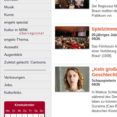
Der Regisseur M
Musik.
Braun stellten de
Kunst.
Publikum vor.
engels spezial.
Spielzimme
Kultur in NRW.
20-jähriges Ju
04/26
engels-Thema.
Das Filmforum fe
Auswahl.
einer Vorführun
Augenblick
Braut“ (1938).
Zuletzt gelacht: Cartoons.
„Kein groß
––––––––––––––––––––
Geschlechts
Verlosungen.
Schauspielerin
04/26
Jobs.
In Markus Schlei
Kulturlinks.
während des Drei
leben zu können.
Kinokalender
Suzanna (Caro Br
deutschen Kinos
Mo
Di
Mi
Do
Fr
Sa
So
3
4
5
6
7
8
9