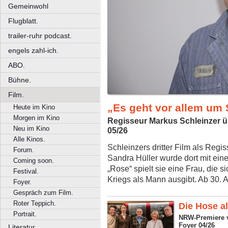
Gemeinwohl
Flugblatt.
trailer-ruhr podcast.
engels zahl-ich.
ABO.
Bühne.
Film.
„Es geht vor allem um
Heute im Kino
Morgen im Kino
Regisseur Markus Schleinzer 
Neu im Kino
05/26
Alle Kinos.
Schleinzers dritter Film als Regis
Forum.
Sandra Hüller wurde dort mit ein
Coming soon.
„Rose“ spielt sie eine Frau, die 
Festival.
Kriegs als Mann ausgibt. Ab 30. 
Foyer.
Gespräch zum Film.
Roter Teppich.
Die Hose al
Portrait.
NRW-Premiere v
Foyer 04/26
Literatur.