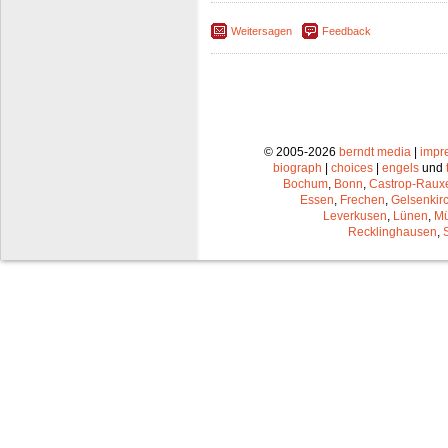
Weitersagen
Feedback
© 2005-2026
berndt media
|
impr
biograph
|
choices
|
engels
und
Bochum
,
Bonn
,
Castrop-Raux
Essen
,
Frechen
,
Gelsenkir
Leverkusen
,
Lünen
,
Mü
Recklinghausen
,