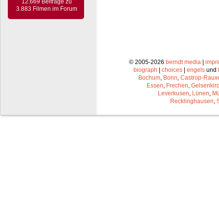
12.669 Beiträge zu
3.883 Filmen im Forum
© 2005-2026
berndt media
|
impr
biograph
|
choices
|
engels
und
Bochum
,
Bonn
,
Castrop-Raux
Essen
,
Frechen
,
Gelsenkir
Leverkusen
,
Lünen
,
Mü
Recklinghausen
,