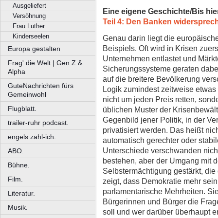
Ausgeliefert
Eine eigene Geschichte/Bis hie
Versöhnung
Teil 4: Den Banken widersprech
Frau Luther
Kinderseelen
Genau darin liegt die europäisc
Beispiels. Oft wird in Krisen zue
Europa gestalten
Unternehmen entlastet und Märkt
Frag' die Welt | Gen Z &
Sicherungssysteme geraten dabei
Alpha
auf die breitere Bevölkerung ver
GuteNachrichten fürs
Logik zumindest zeitweise etwas
Gemeinwohl
nicht um jeden Preis retten, sond
Flugblatt.
üblichen Muster der Krisenbewäl
Gegenbild jener Politik, in der Ve
trailer-ruhr podcast.
privatisiert werden. Das heißt ni
engels zahl-ich.
automatisch gerechter oder stabi
Unterschiede verschwanden nicht
ABO.
bestehen, aber der Umgang mit de
Bühne.
Selbstermächtigung gestärkt, die 
Film.
zeigt, dass Demokratie mehr sei
parlamentarische Mehrheiten. Si
Literatur.
Bürgerinnen und Bürger die Frage
Musik.
soll und wer darüber überhaupt e