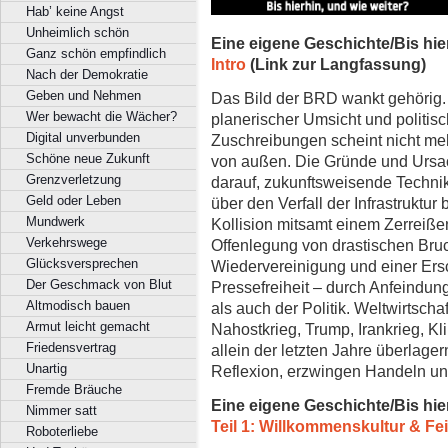
Hab’ keine Angst
Unheimlich schön
Eine eigene Geschichte/Bis hie
Ganz schön empfindlich
Intro
(Link zur Langfassung)
Nach der Demokratie
Geben und Nehmen
Das Bild der BRD wankt gehörig. 
Wer bewacht die Wächer?
planerischer Umsicht und politisc
Digital unverbunden
Zuschreibungen scheint nicht meh
Schöne neue Zukunft
von außen. Die Gründe und Ursac
Grenzverletzung
darauf, zukunftsweisende Techni
Geld oder Leben
über den Verfall der Infrastruktur
Mundwerk
Kollision mitsamt einem Zerreißen
Verkehrswege
Offenlegung von drastischen Bru
Glücksversprechen
Wiedervereinigung und einer Ers
Der Geschmack von Blut
Pressefreiheit – durch Anfeindun
Altmodisch bauen
als auch der Politik. Weltwirtscha
Armut leicht gemacht
Nahostkrieg, Trump, Irankrieg, K
Friedensvertrag
allein der letzten Jahre überlag
Unartig
Reflexion, erzwingen Handeln und
Fremde Bräuche
Eine eigene Geschichte/Bis hie
Nimmer satt
Teil 1: Willkommenskultur & Fei
Roboterliebe