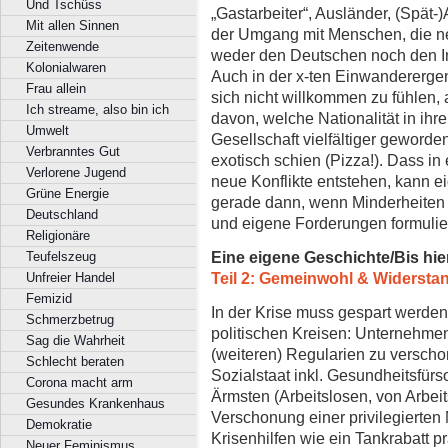
Und Tschüss
„Gastarbeiter“, Ausländer, (Spät-
Mit allen Sinnen
der Umgang mit Menschen, die n
Zeitenwende
weder den Deutschen noch den Inst
Kolonialwaren
Auch in der x-ten Einwandererge
Frau allein
sich nicht willkommen zu fühlen, 
Ich streame, also bin ich
davon, welche Nationalität in ihr
Umwelt
Gesellschaft vielfältiger geworden
Verbranntes Gut
exotisch schien (Pizza!). Dass in 
Verlorene Jugend
neue Konflikte entstehen, kann e
Grüne Energie
gerade dann, wenn Minderheiten
Deutschland
und eigene Forderungen formulie
Religionäre
Eine eigene Geschichte/Bis hie
Teufelszeug
Teil 2: Gemeinwohl & Widersta
Unfreier Handel
Femizid
In der Krise muss gespart werden
Schmerzbetrug
politischen Kreisen: Unternehmen 
Sag die Wahrheit
(weiteren) Regularien zu verscho
Schlecht beraten
Sozialstaat inkl. Gesundheitsfürs
Corona macht arm
Ärmsten (Arbeitslosen, von Arbei
Gesundes Krankenhaus
Verschonung einer privilegierten 
Demokratie
Krisenhilfen wie ein Tankrabatt 
Neuer Feminismus