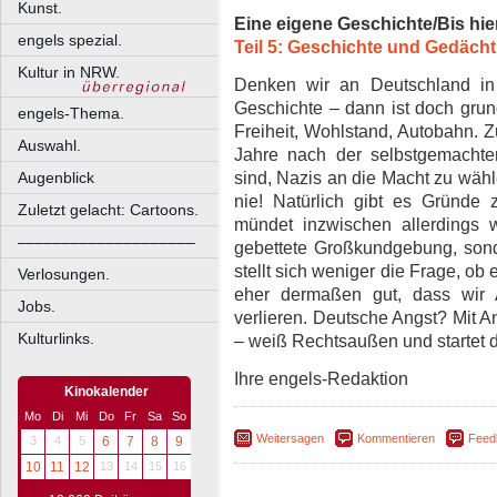
Kunst.
Eine eigene Geschichte/Bis hie
engels spezial.
Teil 5: Geschichte und Gedächt
Kultur in NRW.
Denken wir an Deutschland in
Geschichte – dann ist doch grund
engels-Thema.
Freiheit, Wohlstand, Autobahn. Z
Auswahl.
Jahre nach der selbstgemachte
sind, Nazis an die Macht zu wähl
Augenblick
nie! Natürlich gibt es Gründe z
Zuletzt gelacht: Cartoons.
mündet inzwischen allerdings w
––––––––––––––––––––
gebettete Großkundgebung, sond
stellt sich weniger die Frage, ob 
Verlosungen.
eher dermaßen gut, dass wir 
Jobs.
verlieren. Deutsche Angst? Mit A
Kulturlinks.
– weiß Rechtsaußen und startet d
Ihre engels-Redaktion
Kinokalender
Mo
Di
Mi
Do
Fr
Sa
So
Weitersagen
Kommentieren
Feed
3
4
5
6
7
8
9
10
11
12
13
14
15
16