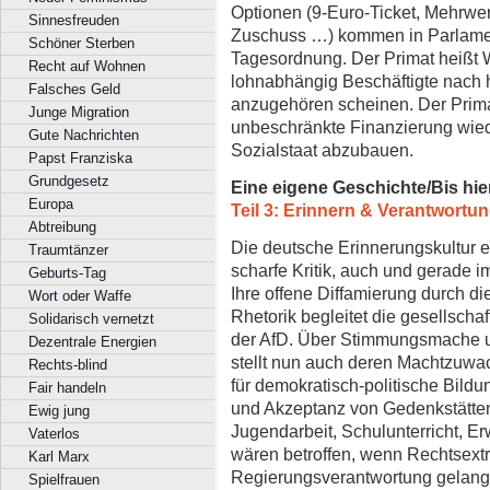
Optionen (9-Euro-Ticket, Mehrwert
Sinnesfreuden
Zuschuss …) kommen in Parlamen
Schöner Sterben
Tagesordnung. Der Primat heißt Wi
Recht auf Wohnen
lohnabhängig Beschäftigte nach 
Falsches Geld
anzugehören scheinen. Der Prima
Junge Migration
unbeschränkte Finanzierung wied
Gute Nachrichten
Sozialstaat abzubauen.
Papst Franziska
Grundgesetz
Eine eigene Geschichte/Bis hie
Europa
Teil 3: Erinnern & Verantwortu
Abtreibung
Die deutsche Erinnerungskultur 
Traumtänzer
scharfe Kritik, auch und gerade i
Geburts-Tag
Ihre offene Diffamierung durch di
Wort oder Waffe
Rhetorik begleitet die gesellschaf
Solidarisch vernetzt
der AfD. Über Stimmungsmache un
Dezentrale Energien
stellt nun auch deren Machtzuw
Rechts-blind
für demokratisch-politische Bild
Fair handeln
und Akzeptanz von Gedenkstätte
Ewig jung
Jugendarbeit, Schulunterricht, 
Vaterlos
wären betroffen, wenn Rechtsextr
Karl Marx
Regierungsverantwortung gelang
Spielfrauen