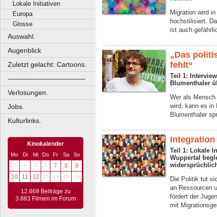
Lokale Initiativen
Migration wird i
Europa
hochstilisiert. D
Glosse
ist auch gefährli
Auswahl.
Augenblick
„Das polit
fehlt“
Zuletzt gelacht: Cartoons.
Teil 1: Intervi
––––––––––––––––––––
Blumenthaler ü
Verlosungen.
Wer als Mensch
wird, kann es in
Jobs.
Blumenthaler sp
Kulturlinks.
Integration
Kinokalender
Teil 1: Lokale 
Mo
Di
Mi
Do
Fr
Sa
So
Wuppertal begl
widersprüchlic
3
4
5
6
7
8
9
10
11
12
13
14
15
16
Die Politik tut s
an Ressourcen u
12.669 Beiträge zu
fördert der Jug
3.883 Filmen im Forum
mit Migrationsge