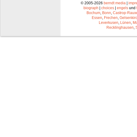
© 2005-2026
berndt media
|
impr
biograph
|
choices
|
engels
und
Bochum
,
Bonn
,
Castrop-Raux
Essen
,
Frechen
,
Gelsenkir
Leverkusen
,
Lünen
,
Mü
Recklinghausen
,