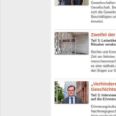
Gewerkschaften s
Gesellschaft. Be
sich die Gewerks
Beschäftigten un
einsetzt.
Zweifel der
Teil 3: Leitart
Ritualen verab
Rechte und Kons
Zeit am liebsten
menschenverach
es eine radikale
den Bogen zur G
„Verhinder
Geschichtsp
Teil 3: Intervi
auf die Erinner
Erinnerungskultu
Nachkriegsgeschi
ihren wechselvol