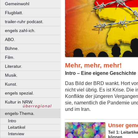
Gemeinwohl
Flugblatt.
trailer-ruhr podcast.
engels zahl-ich.
ABO.
Bühne.
Film.
Mehr, mehr, mehr!
Literatur.
Intro – Eine eigene Geschichte
Musik.
Das Bild der BRD wankt. Hort von
Kunst.
nicht viel übrig. Es ist Krise. Di
engels spezial.
Konflikte der jüngeren Vergange
Kultur in NRW.
sie, namentlich die Pandemie und
und im Iran.
engels-Thema.
Intro
Unser gem
Leitartikel
Teil 1: Leitarti
Interview
können