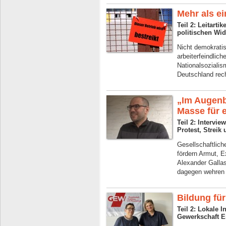
Mehr als ei
Teil 2: Leitarti
politischen Wid
Nicht demokrati
arbeiterfeindlic
Nationalsozialis
Deutschland rech
„Im Augenbl
Masse für 
Teil 2: Intervi
Protest, Streik
Gesellschaftlich
fördern Armut, E
Alexander Gallas
dagegen wehren
Bildung für
Teil 2: Lokale I
Gewerkschaft E