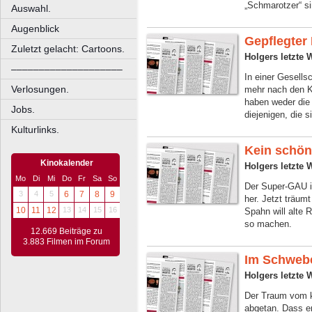
„Schmarotzer“ s
Auswahl.
Augenblick
Gepflegter
Zuletzt gelacht: Cartoons.
Holgers letzte 
––––––––––––––––––––
In einer Gesells
Verlosungen.
mehr nach den 
haben weder die 
Jobs.
diejenigen, die s
Kulturlinks.
Kein schön
Kinokalender
Holgers letzte 
Mo
Di
Mi
Do
Fr
Sa
So
Der Super-GAU i
3
4
5
6
7
8
9
her. Jetzt träu
10
11
12
13
14
15
16
Spahn will alte 
so machen.
12.669 Beiträge zu
3.883 Filmen im Forum
Im Schweb
Holgers letzte 
Der Traum vom k
abgetan. Dass er 