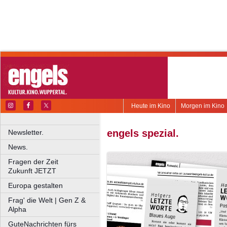
Heute im Kino
Morgen im Kino
engels spezial.
Newsletter.
News.
Fragen der Zeit
Zukunft JETZT
Europa gestalten
Frag' die Welt | Gen Z &
Alpha
GuteNachrichten fürs