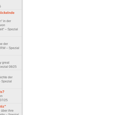
5
bröckelnde
“ in der
 von
it“ – Spezial
e der
NRW – Spezial
y great
pezial 08/25
ichte der
 Spezial
ts?
en
 07/25
tiz“
 über ihre
stin – Spezial