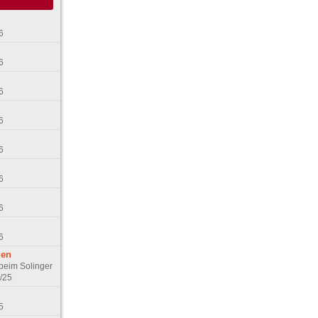
6
6
6
6
6
6
6
6
gen
 beim Solinger
/25
5