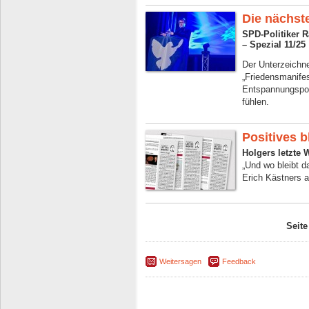
Die nächst
SPD-Politiker 
– Spezial 11/25
Der Unterzeichne
„Friedensmanifes
Entspannungspoli
fühlen.
Positives b
Holgers letzte 
„Und wo bleibt d
Erich Kästners a
Seite
Weitersagen
Feedback