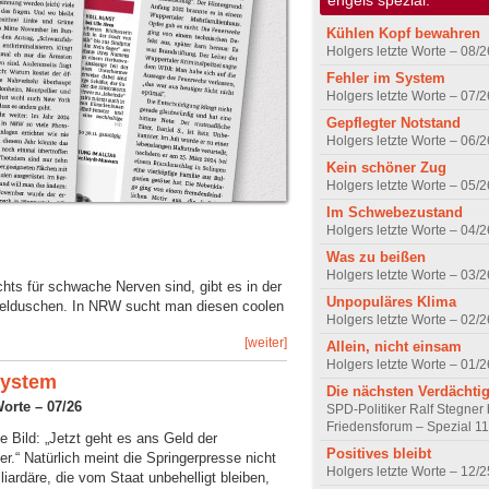
Kühlen Kopf bewahren
Holgers letzte Worte – 08/2
Fehler im System
Holgers letzte Worte – 07/2
Gepflegter Notstand
Holgers letzte Worte – 06/2
Kein schöner Zug
Holgers letzte Worte – 05/2
Im Schwebezustand
Holgers letzte Worte – 04/2
Was zu beißen
Holgers letzte Worte – 03/2
ts für schwache Nerven sind, gibt es in der
Unpopuläres Klima
belduschen. In NRW sucht man diesen coolen
Holgers letzte Worte – 02/2
[weiter]
Allein, nicht einsam
Holgers letzte Worte – 01/2
System
Die nächsten Verdächti
Worte – 07/26
SPD-Politiker Ralf Stegner
Friedensforum – Spezial 11
die Bild: „Jetzt geht es ans Geld der
Positives bleibt
r.“ Natürlich meint die Springerpresse nicht
Holgers letzte Worte – 12/2
liardäre, die vom Staat unbehelligt bleiben,