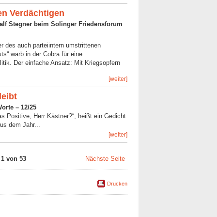
en Verdächtigen
Ralf Stegner beim Solinger Friedensforum
r des auch parteiintern umstrittenen
ts“ warb in der Cobra für eine
tik. Der einfache Ansatz: Mit Kriegsopfern
[weiter]
leibt
Worte – 12/25
as Positive, Herr Kästner?“, heißt ein Gedicht
us dem Jahr...
[weiter]
 1 von 53
Nächste Seite
Drucken