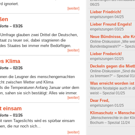
d ignoriert.
06/25
[weiter]
Lieber Friedrich!
engelszungen 04/25
ßen
Lieber Freund Engels!
Worte – 03/26
engelszungen 03/25
-Umfrage glauben zwei Drittel der Deutschen,
Neue Bündnisse, alte K
taat zu teuer sei, dabei stagnieren die
Online-Diskussion „Wie wei
des Staates bei immer mehr Bedürftigen.
Bundestagswahl?“ – Spezia
[weiter]
Lieber Frederick!
engelszungen 02/25
s Klima
Deckeln gegen die Miet
Worte – 02/26
Online-Diskussion „Sind di
zu bremsen?“ – Spezial 01
nnen die Leugner des menschengemachten
cht zwischen Wetter und Klima
Was erreicht worden ist
Als die Temperaturen Anfang Januar unter dem
Warum Nostalgie auch in di
en, sahen sie sich bestätigt: Alles wie immer.
weist – Spezial 01/25
[weiter]
Dear Fred,
engelszungen 01/25
ht einsam
Klimaschutz = Mensche
Worte – 01/26
„Menschenrechte in der Kli
it raren Tageslichts wird es spürbar einsam
Bochum – Spezial 11/24
n, die nur noch sich...
[weiter]