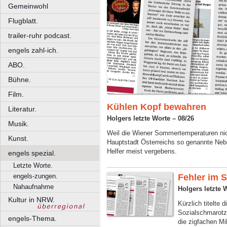
Gemeinwohl
Flugblatt.
trailer-ruhr podcast.
engels zahl-ich.
ABO.
Bühne.
Film.
Kühlen Kopf bewahren
Literatur.
Holgers letzte Worte – 08/26
Musik.
Weil die Wiener Sommertemperaturen nich
Kunst.
Hauptstadt Österreichs so genannte Ne
Helfer meist vergebens.
engels spezial.
Letzte Worte.
engels-zungen.
Fehler im 
Nahaufnahme
Holgers letzte 
Kultur in NRW.
Kürzlich titelte 
Sozialschmarotze
engels-Thema.
die zigfachen Mil