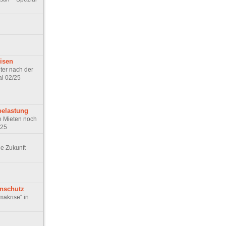
risen
ter nach der
l 02/25
belastung
e Mieten noch
/25
e Zukunft
nschutz
makrise“ in