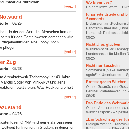
ind immer die Nutzlosen.
Wo brennt es?
[weiter]
Holgers letzte Worte – 11/2
Ignorierte Urteile und 
 Notstand
Standards
Worte – 06/26
Diskussion am „Küchentisch
Bandfabrik über das „Ende
chaft, in der der Wert des Menschen immer
Humanität Rechtsstaatlichke
Kosten für das Gemeinwesen gemessen wird,
09/25
Pflegebedürftigen eine Lobby, noch
Nicht alles glauben!
ie pflegen.
Wahlkampf NRW: Kampagn
[weiter]
Landesanstalt für Medien 
09/25
er Zug
Nicht nur kuscheln
Worte – 05/26
Sommerfest „Make solidarit
again!“ in Unterbarmen – S
m Atomkraftwerk Tschernobyl ist 40 Jahre
Protest gegen Wucher
mt Markus Söder von Mini-AKW und Jens
Online-Gespräch zur Gesch
Reaktoren reaktivieren. Was Reaktionäre halt
Berliner Mietenbewegung –
08/25
[weiter]
Das Ende des Weltmark
ezustand
Online-Vortrag zur deutsch
Wirtschaftspolitik – Spezial
Worte – 04/26
„Ein Schachzug der Jus
ostenlosen ÖPNV wird gerne als Spinnerei
Biologin Yvonne Grabowski
weltweit funktioniert in Städten, in denen er
Erfahrungen als Klimaaktivi