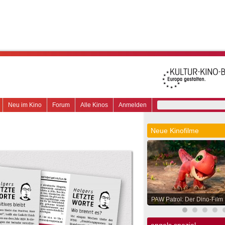
Neu im Kino
Forum
Alle Kinos
Anmelden
Neue Kinofilme
PAW Patrol: Der Dino-Film
engels spezial.