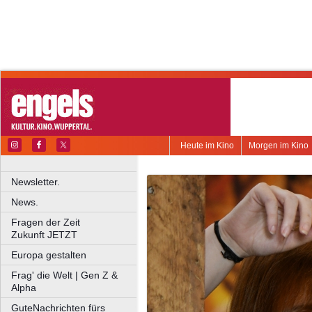
Heute im Kino
Morgen im Kino
Newsletter.
News.
Fragen der Zeit
Zukunft JETZT
Europa gestalten
Frag' die Welt | Gen Z &
Alpha
GuteNachrichten fürs