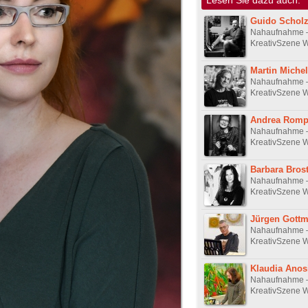
Guido Schol
Nahaufnahme 
KreativSzene W
Martin Miche
Nahaufnahme 
KreativSzene W
Andrea Rom
Nahaufnahme 
KreativSzene W
Barbara Bros
Nahaufnahme 
KreativSzene W
Jürgen Gott
Nahaufnahme 
KreativSzene W
Klaudia Anos
Nahaufnahme 
KreativSzene W