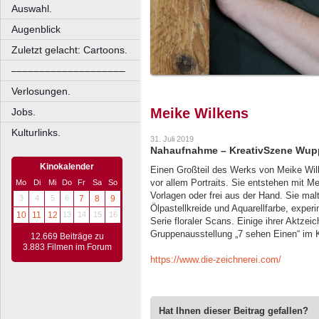
Auswahl.
Augenblick
Zuletzt gelacht: Cartoons.
––––––––––––––––––––
Verlosungen.
Meike Wilkens
Jobs.
Kulturlinks.
31. Juli 2019
Nahaufnahme – KreativSzene Wupp
Kinokalender
Einen Großteil des Werks von Meike Wilk
vor allem Portraits. Sie entstehen mit M
Mo
Di
Mi
Do
Fr
Sa
So
Vorlagen oder frei aus der Hand. Sie mal
3
4
5
6
7
8
9
Ölpastellkreide und Aquarellfarbe, experim
10
11
12
13
14
15
16
Serie floraler Scans. Einige ihrer Aktze
Gruppenausstellung „7 sehen Einen“ im 
12.669 Beiträge zu
3.883 Filmen im Forum
https://www.die-zeichnerei.com/
Hat Ihnen dieser Beitrag gefallen?