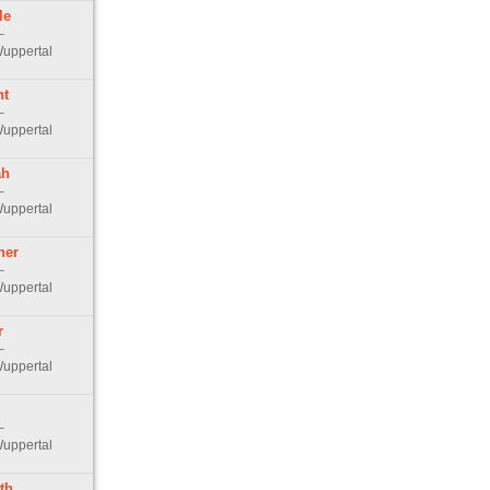
le
–
uppertal
ht
–
uppertal
ah
–
uppertal
her
–
uppertal
r
–
uppertal
–
uppertal
th