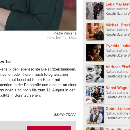
Lena Mai Mer
Nahaufnahme 
KreativSzene W
Michael Brac
Nahaufnahme 
Meike Wilkens
KreativSzene W
Foto: Benny Trapp
Cynthia Latif
Nahaufnahme 
KreativSzene W
ertal
Andreas Fisc
ens bilden lebensechte Bleistiftzeichnungen,
Nahaufnahme 
enschen oder Tieren, nach fotografischen
KreativSzene W
t auch auf beschichtetem Papier mit
entiert in der Fotografie und arbeitet an einer
Konsi Wagne
ichnungen sind noch bis zum 11. August in der
Nahaufnahme 
Kult41 in Bonn zu sehen.
KreativSzene W
Guido Lipken
Nahaufnahme 
BENNY TRAPP
KreativSzene W
Doris Stückra