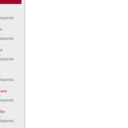
z
–
uppertal
ls
–
uppertal
pa
–
uppertal
t
–
uppertal
mann
–
uppertal
ike
–
uppertal