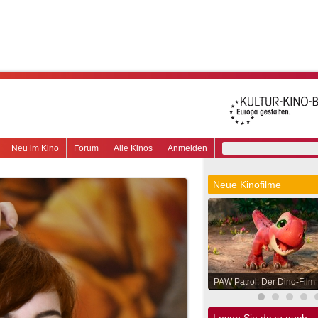
Neu im Kino
Forum
Alle Kinos
Anmelden
Neue Kinofilme
PAW Patrol: Der Dino-Film
Lesen Sie dazu auch: