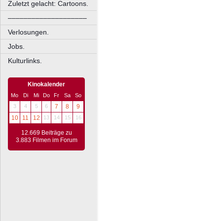
Zuletzt gelacht: Cartoons.
––––––––––––––––––––
Verlosungen.
Jobs.
Kulturlinks.
Kinokalender
Mo
Di
Mi
Do
Fr
Sa
So
3
4
5
6
7
8
9
10
11
12
13
14
15
16
12.669 Beiträge zu
3.883 Filmen im Forum