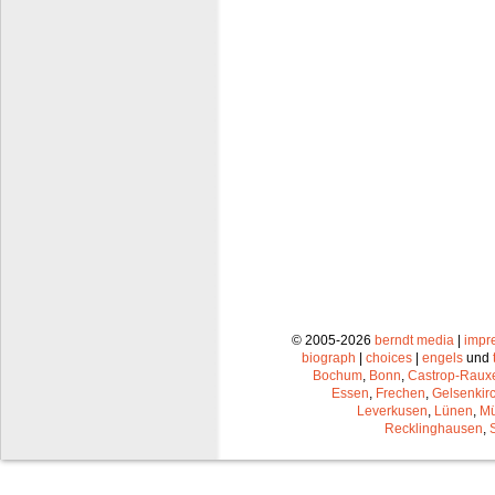
© 2005-2026
berndt media
|
impr
biograph
|
choices
|
engels
und
Bochum
,
Bonn
,
Castrop-Raux
Essen
,
Frechen
,
Gelsenkir
Leverkusen
,
Lünen
,
Mü
Recklinghausen
,