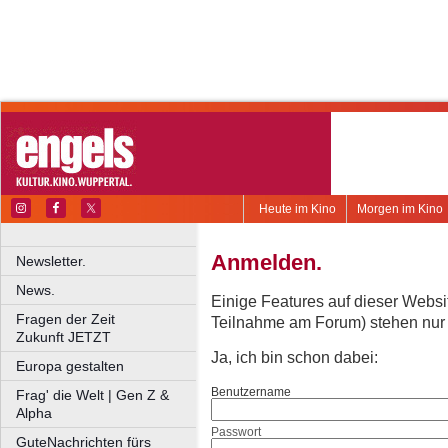
Heute im Kino
Morgen im Kino
Anmelden.
Newsletter.
News.
Einige Features auf dieser Websi
Fragen der Zeit
Teilnahme am Forum) stehen nur re
Zukunft JETZT
Ja, ich bin schon dabei:
Europa gestalten
Benutzername
Frag' die Welt | Gen Z &
Alpha
Passwort
GuteNachrichten fürs