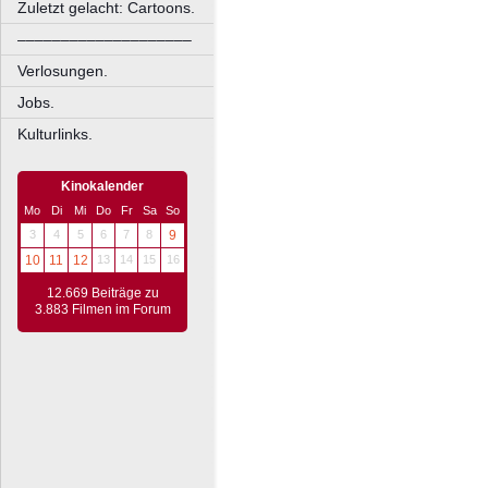
Zuletzt gelacht: Cartoons.
––––––––––––––––––––
Verlosungen.
Jobs.
Kulturlinks.
Kinokalender
Mo
Di
Mi
Do
Fr
Sa
So
3
4
5
6
7
8
9
10
11
12
13
14
15
16
12.669 Beiträge zu
3.883 Filmen im Forum