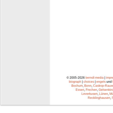
© 2005-2026
berndt media
|
impr
biograph
|
choices
|
engels
und
Bochum
,
Bonn
,
Castrop-Raux
Essen
,
Frechen
,
Gelsenkir
Leverkusen
,
Lünen
,
Mü
Recklinghausen
,