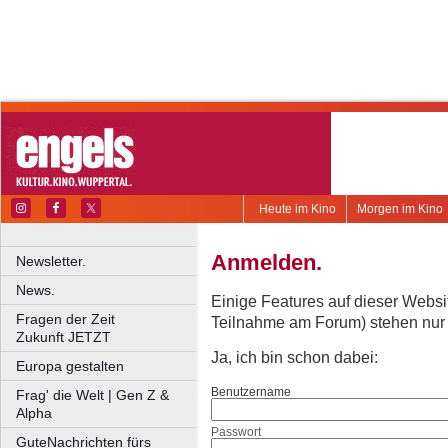
Heute im Kino
Morgen im Kino
Anmelden.
Newsletter.
News.
Einige Features auf dieser Websi
Fragen der Zeit
Teilnahme am Forum) stehen nur re
Zukunft JETZT
Ja, ich bin schon dabei:
Europa gestalten
Benutzername
Frag' die Welt | Gen Z &
Alpha
Passwort
GuteNachrichten fürs