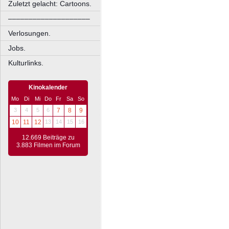
Zuletzt gelacht: Cartoons.
––––––––––––––––––––
Verlosungen.
Jobs.
Kulturlinks.
Kinokalender
Mo
Di
Mi
Do
Fr
Sa
So
3
4
5
6
7
8
9
10
11
12
13
14
15
16
12.669 Beiträge zu
3.883 Filmen im Forum