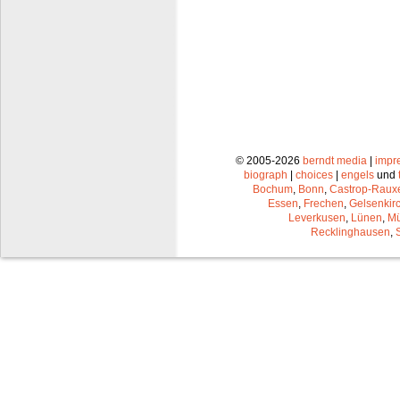
© 2005-2026
berndt media
|
impr
biograph
|
choices
|
engels
und
Bochum
,
Bonn
,
Castrop-Raux
Essen
,
Frechen
,
Gelsenkir
Leverkusen
,
Lünen
,
Mü
Recklinghausen
,