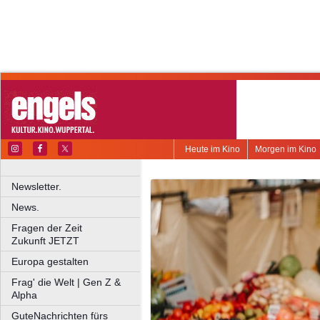
Heute im Kino
Morgen im Kino
Newsletter.
News.
Fragen der Zeit
Zukunft JETZT
Europa gestalten
Frag' die Welt | Gen Z &
Alpha
GuteNachrichten fürs