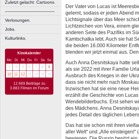
Zuletzt gelacht: Cartoons.
Der Vater von Lucas ist Meeresbi
––––––––––––––––––––
gelernt, sodass er jeden Abend 
Lichtsignale über das Meer schick
Verlosungen.
Lichtzeichen von Vera, einem gle
Jobs.
anderen Seite des Pazifiks im Sü
Kulturlinks.
Kamtschatka lebt. Auch sie hat 
die beiden 16.000 Kilometer Ent
blenden wir jetzt einmal aus. Denn
Kinokalender
Mo
Di
Mi
Do
Fr
Sa
So
Auch Anna Desnitskaya hatte sel
3
4
5
6
7
8
9
als sie 2022 mit ihrer Familie U
10
11
12
13
14
15
16
Ausbruch des Krieges in der Ukra
dass sie nicht mehr nach Moska
12.669 Beiträge zu
Inzwischen hat sie eine neue He
3.883 Filmen im Forum
erzählt die Geschichte von Lucas
Wendebilderbuchs. Erst sehen wi
des Mädchens. Anna Desnitskaya is
jedes Detail des täglichen Lebens
Das hat sie schon mit ihren vielf
aller Welt“ und „Alle einsteigen!
bewiesen. Die Russin besitzt ein 