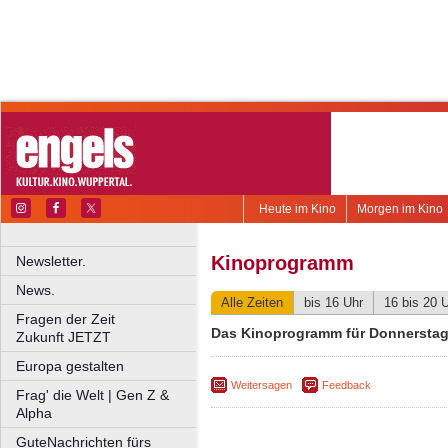
Heute im Kino
Morgen im Kino
Kinoprogramm
Newsletter.
News.
Alle Zeiten
bis 16 Uhr
16 bis 20 
Fragen der Zeit
Das Kinoprogramm für Donnerstag
Zukunft JETZT
Europa gestalten
Weitersagen
Feedback
Frag' die Welt | Gen Z &
Alpha
GuteNachrichten fürs