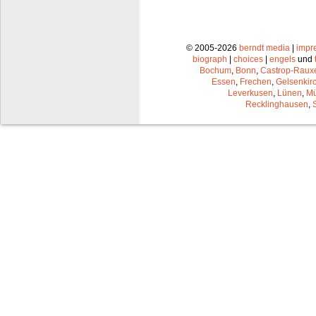
© 2005-2026
berndt media
|
impr
biograph
|
choices
|
engels
und
Bochum
,
Bonn
,
Castrop-Raux
Essen
,
Frechen
,
Gelsenkir
Leverkusen
,
Lünen
,
Mü
Recklinghausen
,