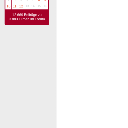
10
11
12
13
14
15
16
12.669 Beiträge zu
3.883 Filmen im Forum