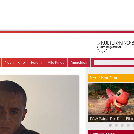
Neu im Kino
Forum
Alle Kinos
Anmelden
Neue Kinofilme
PAW Patrol: Der Dino-Film
Coming soon.