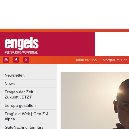
Heute im Kino
Morgen im Kino
Newsletter.
News.
Fragen der Zeit
Zukunft JETZT
Europa gestalten
Frag' die Welt | Gen Z &
Alpha
GuteNachrichten fürs