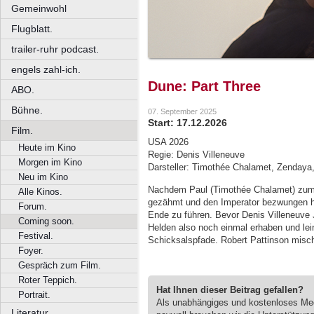
Gemeinwohl
Flugblatt.
trailer-ruhr podcast.
engels zahl-ich.
Dune: Part Three
ABO.
Bühne.
07. September 2025
Start: 17.12.2026
Film.
USA 2026
Heute im Kino
Regie: Denis Villeneuve
Morgen im Kino
Darsteller: Timothée Chalamet, Zendaya,
Neu im Kino
Nachdem Paul (Timothée Chalamet) zum
Alle Kinos.
gezähmt und den Imperator bezwungen hat,
Forum.
Ende zu führen. Bevor Denis Villeneuve 
Coming soon.
Helden also noch einmal erhaben und le
Festival.
Schicksalspfade. Robert Pattinson misch
Foyer.
Gespräch zum Film.
Roter Teppich.
Hat Ihnen dieser Beitrag gefallen?
Portrait.
Als unabhängiges und kostenloses M
Literatur.