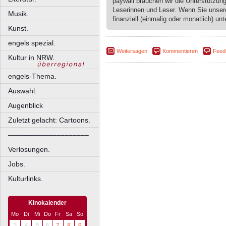
paywall brauchen wir die Unterstützun
Leserinnen und Leser. Wenn Sie unse
Musik.
finanziell (einmalig oder monatlich) unt
Kunst.
engels spezial.
Weitersagen
Kommentieren
Feed
Kultur in NRW.
engels-Thema.
Auswahl.
Augenblick
Zuletzt gelacht: Cartoons.
––––––––––––––––––––
Verlosungen.
Jobs.
Kulturlinks.
Kinokalender
Mo
Di
Mi
Do
Fr
Sa
So
3
4
5
6
7
8
9