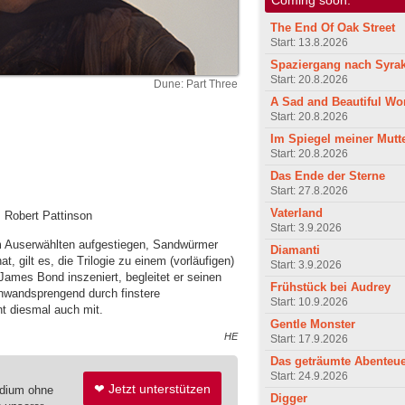
The End Of Oak Street
Start: 13.8.2026
Spaziergang nach Syra
Start: 20.8.2026
Dune: Part Three
A Sad and Beautiful Wo
Start: 20.8.2026
Im Spiegel meiner Mutt
Start: 20.8.2026
Das Ende der Sterne
Start: 27.8.2026
Vaterland
 Robert Pattinson
Start: 3.9.2026
 Auserwählten aufgestiegen, Sandwürmer
Diamanti
 gilt es, die Trilogie zu einem (vorläufigen)
Start: 3.9.2026
James Bond inszeniert, begleitet er seinen
Frühstück bei Audrey
inwandsprengend durch finstere
Start: 10.9.2026
t diesmal auch mit.
Gentle Monster
HE
Start: 17.9.2026
Das geträumte Abenteu
Start: 24.9.2026
❤ Jetzt unterstützen
edium ohne
Digger