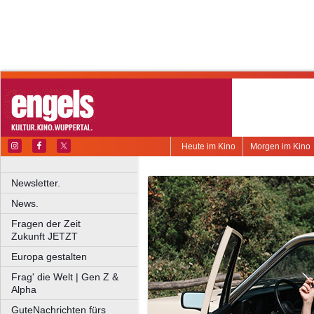
Heute im Kino
Morgen im Kino
Newsletter.
News.
Fragen der Zeit
Zukunft JETZT
Europa gestalten
Frag' die Welt | Gen Z &
Alpha
GuteNachrichten fürs