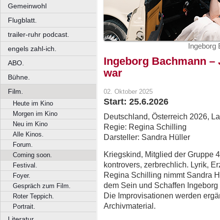
Gemeinwohl
Flugblatt.
trailer-ruhr podcast.
Ingeborg 
engels zahl-ich.
Ingeborg Bachmann – J
ABO.
war
Bühne.
Film.
02. Oktober 2025
Start: 25.6.2026
Heute im Kino
Morgen im Kino
Deutschland, Österreich 2026, Lau
Neu im Kino
Regie: Regina Schilling
Alle Kinos.
Darsteller: Sandra Hüller
Forum.
Kriegskind, Mitglied der Gruppe 4
Coming soon.
kontrovers, zerbrechlich. Lyrik, 
Festival.
Regina Schilling nimmt Sandra Hü
Foyer.
dem Sein und Schaffen Ingeborg
Gespräch zum Film.
Die Improvisationen werden ergän
Roter Teppich.
Archivmaterial.
Portrait.
Literatur.