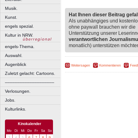
Musik.
Hat Ihnen dieser Beitrag gefa
Kunst.
Als unabhängiges und kostenl
engels spezial.
ohne paywall brauchen wir die
Unterstützung unserer Leserin
Kultur in NRW.
verantwortlichen Journalism
monatlich) unterstützen möchten,
engels-Thema.
Auswahl.
Augenblick
Weitersagen
Kommentieren
Feed
Zuletzt gelacht: Cartoons.
––––––––––––––––––––
Verlosungen.
Jobs.
Kulturlinks.
Kinokalender
Mo
Di
Mi
Do
Fr
Sa
So
3
4
5
6
7
8
9