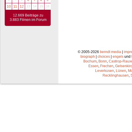
10
11
12
13
14
15
16
12.669 Beiträge zu
3.883 Filmen im Forum
© 2005-2026
berndt media
|
impr
biograph
|
choices
|
engels
und
Bochum
,
Bonn
,
Castrop-Raux
Essen
,
Frechen
,
Gelsenkir
Leverkusen
,
Lünen
,
Mü
Recklinghausen
,