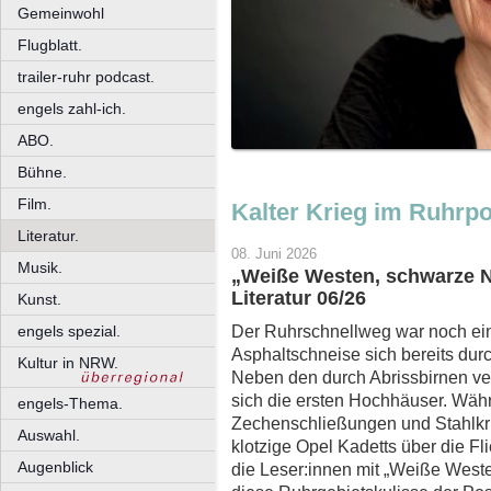
Gemeinwohl
Flugblatt.
trailer-ruhr podcast.
engels zahl-ich.
ABO.
Bühne.
Film.
Kalter Krieg im Ruhrpo
Literatur.
08. Juni 2026
Musik.
„Weiße Westen, schwarze 
Literatur 06/26
Kunst.
Der Ruhrschnellweg war noch ein
engels spezial.
Asphaltschneise sich bereits durc
Kultur in NRW.
Neben den durch Abrissbirnen v
sich die ersten Hochhäuser. Wäh
engels-Thema.
Zechenschließungen und Stahlkr
Auswahl.
klotzige Opel Kadetts über die F
Augenblick
die Leser:innen mit „Weiße Weste