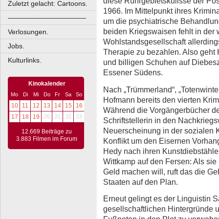
diese Ruhrgebietskulisse der Po
Zuletzt gelacht: Cartoons.
1966. Im Mittelpunkt ihres Krimin
––––––––––––––––––––
um die psychiatrische Behandlun
beiden Kriegswaisen fehlt in der
Verlosungen.
Wohlstandsgesellschaft allerding
Jobs.
Therapie zu bezahlen. Also geht
Kulturlinks.
und billigen Schuhen auf Diebesz
Essener Südens.
Kinokalender
Nach „Trümmerland“, „Totenwinter“
Mo
Di
Mi
Do
Fr
Sa
So
Hofmann bereits den vierten Krim
10
11
12
13
14
15
16
Während die Vorgängerbücher d
17
18
19
20
21
22
23
Schriftstellerin in den Nachkriegsw
Neuerscheinung in der sozialen 
12.669 Beiträge zu
3.883 Filmen im Forum
Konflikt um den Eisernen Vorha
Hedy nach ihren Kunstdiebstähle
Wittkamp auf den Fersen: Als sie
Geld machen will, ruft das die G
Staaten auf den Plan.
Erneut gelingt es der Linguistin
gesellschaftlichen Hintergründe 
Fußnoten in den Plot zu verwebe