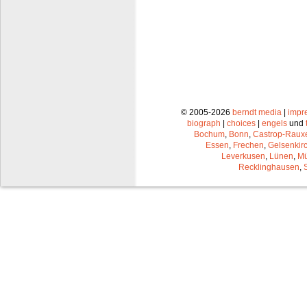
© 2005-2026
berndt media
|
impr
biograph
|
choices
|
engels
und
Bochum
,
Bonn
,
Castrop-Raux
Essen
,
Frechen
,
Gelsenkir
Leverkusen
,
Lünen
,
Mü
Recklinghausen
,