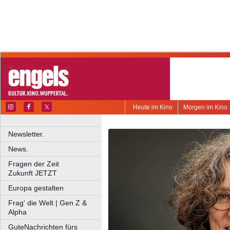
Heute im Kino
Morgen im Kino
Newsletter.
News.
Fragen der Zeit
Zukunft JETZT
Europa gestalten
Frag' die Welt | Gen Z &
Alpha
GuteNachrichten fürs