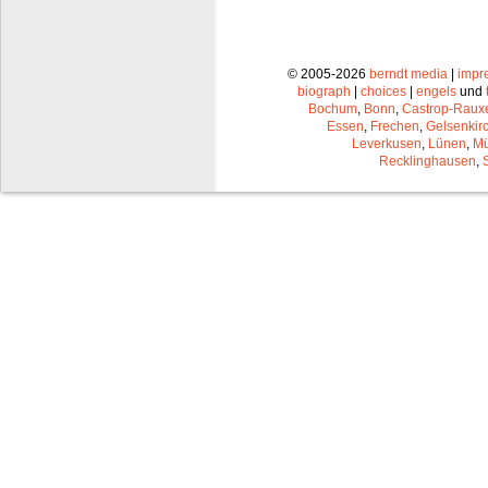
© 2005-2026
berndt media
|
impr
biograph
|
choices
|
engels
und
Bochum
,
Bonn
,
Castrop-Raux
Essen
,
Frechen
,
Gelsenkir
Leverkusen
,
Lünen
,
Mü
Recklinghausen
,