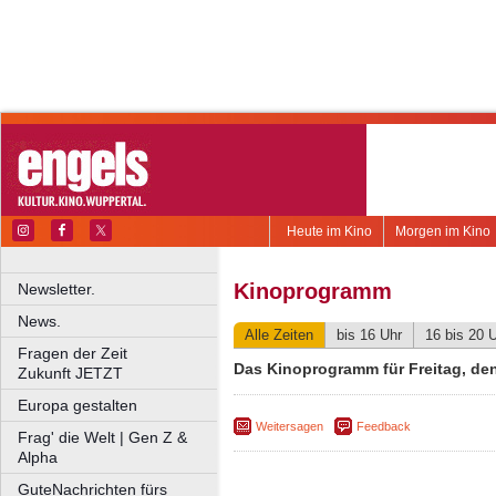
Heute im Kino
Morgen im Kino
Kinoprogramm
Newsletter.
News.
Alle Zeiten
bis 16 Uhr
16 bis 20 
Fragen der Zeit
Das Kinoprogramm für Freitag, de
Zukunft JETZT
Europa gestalten
Weitersagen
Feedback
Frag' die Welt | Gen Z &
Alpha
GuteNachrichten fürs