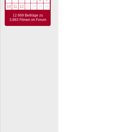
10
11
12
13
14
15
16
12.669 Beiträge zu
3.883 Filmen im Forum