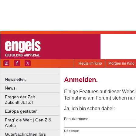
Heute im Kino
Morgen im Kino
Anmelden.
Newsletter.
News.
Einige Features auf dieser Websi
Fragen der Zeit
Teilnahme am Forum) stehen nur re
Zukunft JETZT
Ja, ich bin schon dabei:
Europa gestalten
Benutzername
Frag' die Welt | Gen Z &
Alpha
Passwort
GuteNachrichten fürs