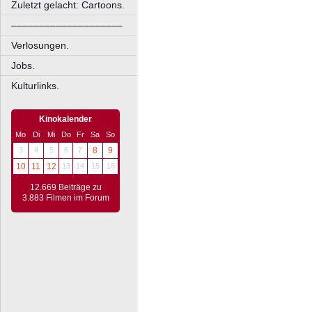
Zuletzt gelacht: Cartoons.
––––––––––––––––––––
Verlosungen.
Jobs.
Kulturlinks.
Kinokalender
Mo
Di
Mi
Do
Fr
Sa
So
3
4
5
6
7
8
9
10
11
12
13
14
15
16
12.669 Beiträge zu
3.883 Filmen im Forum