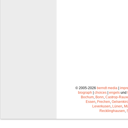
© 2005-2026
berndt media
|
impr
biograph
|
choices
|
engels
und
Bochum
,
Bonn
,
Castrop-Raux
Essen
,
Frechen
,
Gelsenkir
Leverkusen
,
Lünen
,
Mü
Recklinghausen
,