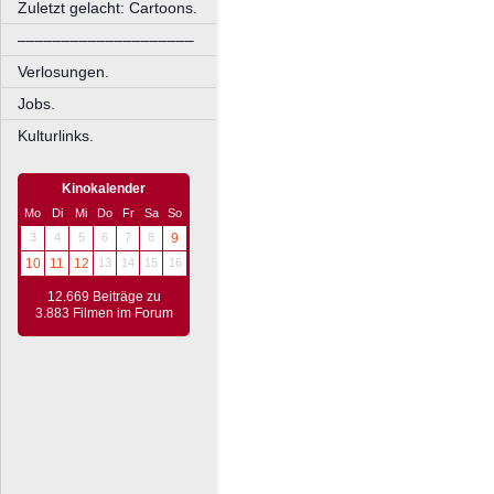
Zuletzt gelacht: Cartoons.
––––––––––––––––––––
Verlosungen.
Jobs.
Kulturlinks.
Kinokalender
Mo
Di
Mi
Do
Fr
Sa
So
3
4
5
6
7
8
9
10
11
12
13
14
15
16
12.669 Beiträge zu
3.883 Filmen im Forum