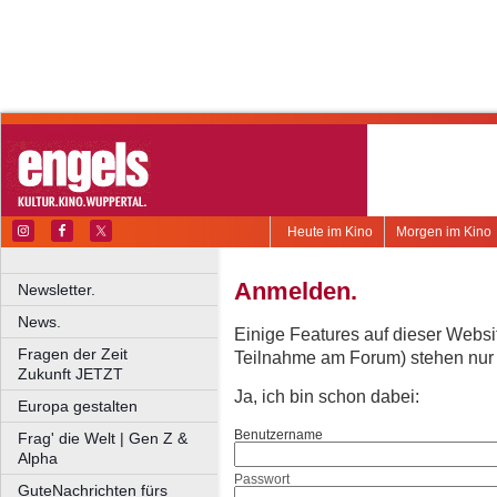
Heute im Kino
Morgen im Kino
Anmelden.
Newsletter.
News.
Einige Features auf dieser Websi
Fragen der Zeit
Teilnahme am Forum) stehen nur re
Zukunft JETZT
Ja, ich bin schon dabei:
Europa gestalten
Benutzername
Frag' die Welt | Gen Z &
Alpha
Passwort
GuteNachrichten fürs