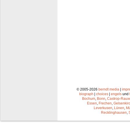
© 2005-2026
berndt media
|
impr
biograph
|
choices
|
engels
und
Bochum
,
Bonn
,
Castrop-Raux
Essen
,
Frechen
,
Gelsenkir
Leverkusen
,
Lünen
,
Mü
Recklinghausen
,