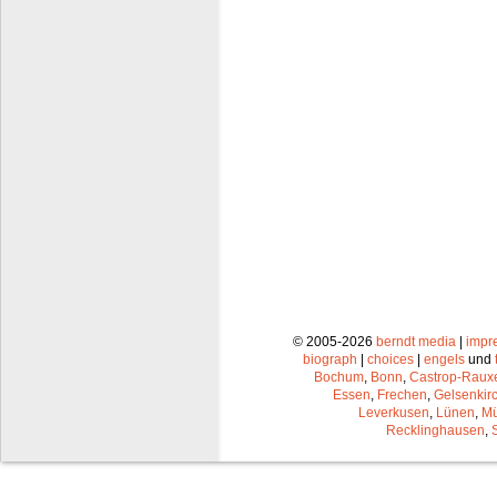
© 2005-2026
berndt media
|
impr
biograph
|
choices
|
engels
und
Bochum
,
Bonn
,
Castrop-Raux
Essen
,
Frechen
,
Gelsenkir
Leverkusen
,
Lünen
,
Mü
Recklinghausen
,