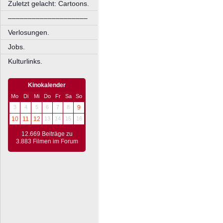
Zuletzt gelacht: Cartoons.
––––––––––––––––––––
Verlosungen.
Jobs.
Kulturlinks.
Kinokalender
Mo
Di
Mi
Do
Fr
Sa
So
3
4
5
6
7
8
9
10
11
12
13
14
15
16
12.669 Beiträge zu
3.883 Filmen im Forum