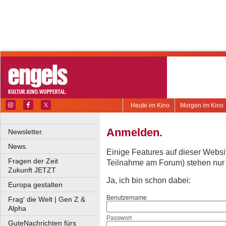
Heute im Kino
Morgen im Kino
Anmelden.
Newsletter.
News.
Einige Features auf dieser Websi
Fragen der Zeit
Teilnahme am Forum) stehen nur re
Zukunft JETZT
Ja, ich bin schon dabei:
Europa gestalten
Benutzername
Frag' die Welt | Gen Z &
Alpha
Passwort
GuteNachrichten fürs