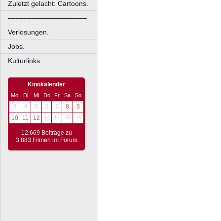
Zuletzt gelacht: Cartoons.
––––––––––––––––––––
Verlosungen.
Jobs.
Kulturlinks.
Kinokalender
Mo
Di
Mi
Do
Fr
Sa
So
3
4
5
6
7
8
9
10
11
12
13
14
15
16
12.669 Beiträge zu
3.883 Filmen im Forum