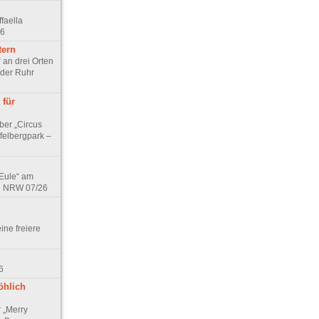
faella
26
tern
 an drei Orten
 der Ruhr
 für
ber „Circus
felbergpark –
 Eule“ am
in NRW 07/26
eine freiere
6
öhlich
r „Merry