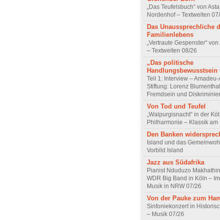
„Das Teufelsbuch“ von Asta 
Nordenhof – Textwelten 07
Das Unaussprechliche 
Familienlebens
„Vertraute Gespenster“ vo
– Textwelten 08/26
„Das politische
Handlungsbewusstsein f
Teil 1: Interview – Amadeu-
Stiftung: Lorenz Blumentha
Fremdsein und Diskriminie
Von Tod und Teufel
„Walpurgisnacht“ in der Kö
Philharmonie – Klassik am
Den Banken widersprec
Island und das Gemeinwoh
Vorbild Island
Jazz aus Südafrika
Pianist Nduduzo Makhathini
WDR Big Band in Köln – Imp
Musik in NRW 07/26
Von der Pauke zum Ha
Sinfoniekonzert in Historis
– Musik 07/26