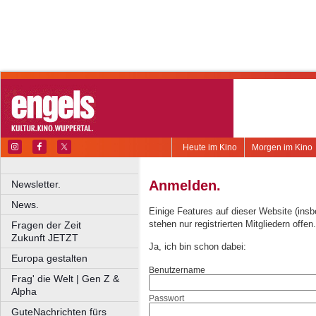
Heute im Kino
Morgen im Kino
Anmelden.
Newsletter.
News.
Einige Features auf dieser Website (ins
stehen nur registrierten Mitgliedern offen.
Fragen der Zeit
Zukunft JETZT
Ja, ich bin schon dabei:
Europa gestalten
Benutzername
Frag' die Welt | Gen Z &
Alpha
Passwort
GuteNachrichten fürs