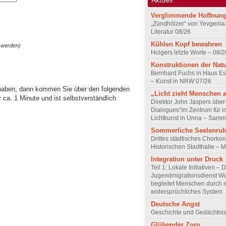
Verglimmende Hoffnun
„Zündhölzer“ von Yevgenia
Literatur 08/26
Kühlen Kopf bewahren
 werden)
Holgers letzte Worte – 08/2
Konstruktionen der Nat
Bernhard Fuchs in Haus Est
– Kunst in NRW 07/26
 haben, dann kommen Sie über den folgenden
„Licht zieht Menschen 
ca. 1 Minute und ist selbstverständlich
Direktor John Jaspers über 
Dialogues“im Zentrum für i
Lichtkunst in Unna – Samm
Sommerliche Seelenru
Drittes städtisches Chorkon
Historischen Stadthalle – 
Integration unter Druck
Teil 1: Lokale Initiativen – 
Jugendmigrationsdienst Wu
begleitet Menschen durch 
widersprüchliches System
Deutsche Angst
Geschichte und Gedächtnis
Glühender Zorn