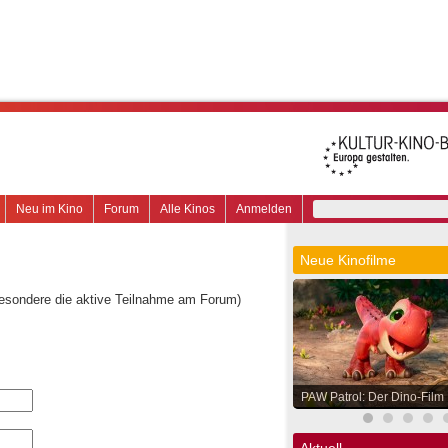
Neu im Kino
Forum
Alle Kinos
Anmelden
Neue Kinofilme
besondere die aktive Teilnahme am Forum)
PAW Patrol: Der Dino-Film
Aktuell