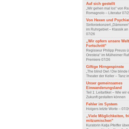
Auf sich gestellt
„Wir gehen mal los“ von Raf
Romagnolo – Literatur 07/
Von Hexen und Psychia
Sinfoniekonzert „Dämonen“
im Ruhrgebiet – Klassik an
07/26
„Wir opfern unsere Welt
Fortschritt“
Regisseur Philipp Preuss ü
Oresteia“ im Mülheimer Raf
Premiere 07/26
Giftige Hirngespinste
„The blind Owl / Die blinde
Theater der Keller – Tanz 
Unser gemeinsames
Einwanderungsland
Teil 1: Leitartikel – Wie wir 
Zukunft gestalten können
Fehler im System
Holgers letzte Worte – 07/2
„Viele Möglichkeiten, fr
mitzumischen“
Kuratorin Katja Pfeiffer übe