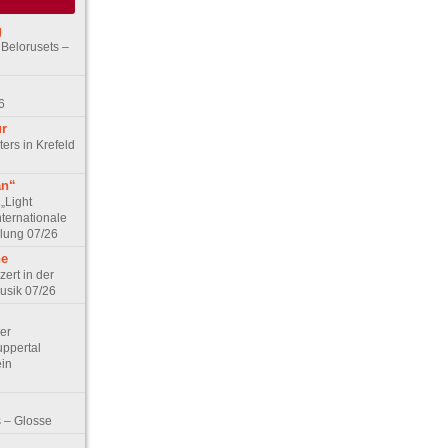
g
 Belorusets –
6
ur
ers in Krefeld
an“
„Light
nternationale
lung 07/26
he
zert in der
Musik 07/26
Der
ppertal
ein
 – Glosse