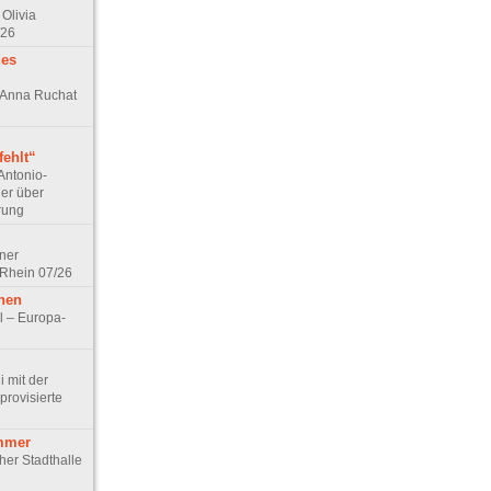
Olivia
/26
des
n Anna Ruchat
ehlt“
Antonio-
ler über
rung
lner
 Rhein 07/26
hen
l – Europa-
 mit der
rovisierte
mmer
cher Stadthalle