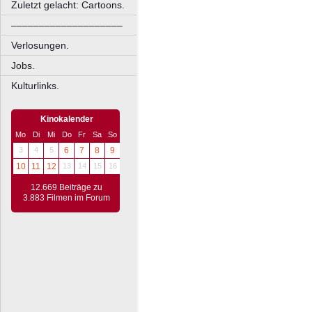
Zuletzt gelacht: Cartoons.
––––––––––––––––––––
Verlosungen.
Jobs.
Kulturlinks.
Kinokalender
Mo
Di
Mi
Do
Fr
Sa
So
3
4
5
6
7
8
9
10
11
12
13
14
15
16
12.669 Beiträge zu
3.883 Filmen im Forum