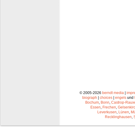
© 2005-2026
berndt media
|
impr
biograph
|
choices
|
engels
und
Bochum
,
Bonn
,
Castrop-Raux
Essen
,
Frechen
,
Gelsenkir
Leverkusen
,
Lünen
,
Mü
Recklinghausen
,