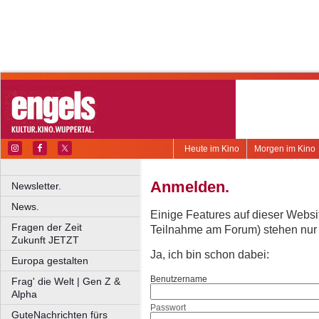
Heute im Kino
Morgen im Kino
Anmelden.
Newsletter.
News.
Einige Features auf dieser Websi
Fragen der Zeit
Teilnahme am Forum) stehen nur re
Zukunft JETZT
Ja, ich bin schon dabei:
Europa gestalten
Benutzername
Frag' die Welt | Gen Z &
Alpha
Passwort
GuteNachrichten fürs