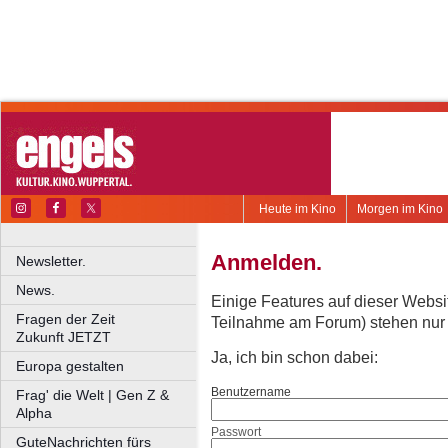
Heute im Kino
Morgen im Kino
Anmelden.
Newsletter.
News.
Einige Features auf dieser Websi
Fragen der Zeit
Teilnahme am Forum) stehen nur re
Zukunft JETZT
Ja, ich bin schon dabei:
Europa gestalten
Benutzername
Frag' die Welt | Gen Z &
Alpha
Passwort
GuteNachrichten fürs