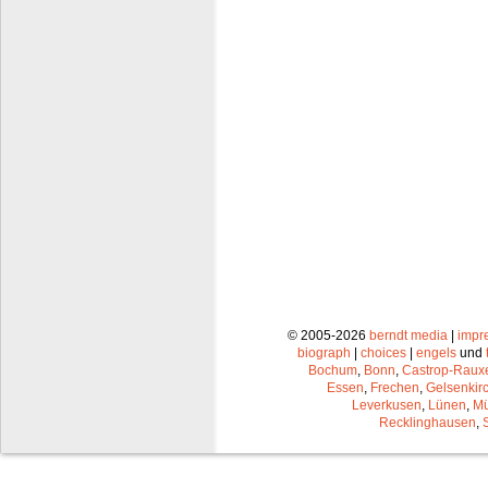
© 2005-2026
berndt media
|
impr
biograph
|
choices
|
engels
und
Bochum
,
Bonn
,
Castrop-Raux
Essen
,
Frechen
,
Gelsenkir
Leverkusen
,
Lünen
,
Mü
Recklinghausen
,