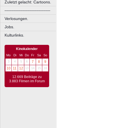
Zuletzt gelacht: Cartoons.
––––––––––––––––––––
Verlosungen.
Jobs.
Kulturlinks.
Kinokalender
Mo
Di
Mi
Do
Fr
Sa
So
3
4
5
6
7
8
9
10
11
12
13
14
15
16
12.669 Beiträge zu
3.883 Filmen im Forum