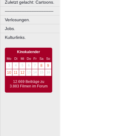
Zuletzt gelacht: Cartoons.
––––––––––––––––––––
Verlosungen.
Jobs.
Kulturlinks.
Kinokalender
Mo
Di
Mi
Do
Fr
Sa
So
3
4
5
6
7
8
9
10
11
12
13
14
15
16
12.669 Beiträge zu
3.883 Filmen im Forum