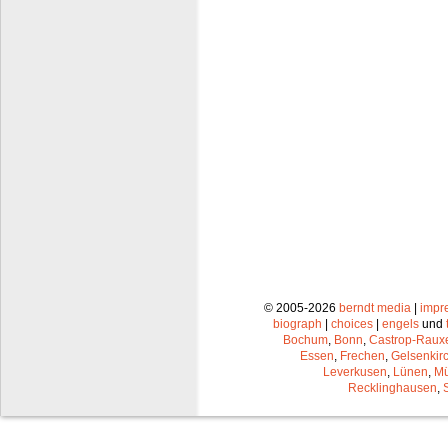
© 2005-2026
berndt media
|
impr
biograph
|
choices
|
engels
und
Bochum
,
Bonn
,
Castrop-Raux
Essen
,
Frechen
,
Gelsenkir
Leverkusen
,
Lünen
,
Mü
Recklinghausen
,