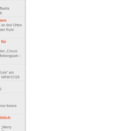
faella
26
tern
 an drei Orten
 der Ruhr
 für
ber „Circus
felbergpark –
 Eule“ am
in NRW 07/26
6
eine freiere
öhlich
r „Merry