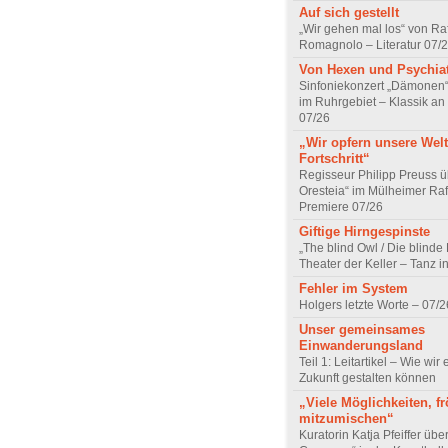
Auf sich gestellt
„Wir gehen mal los“ von Raf
Romagnolo – Literatur 07/
Von Hexen und Psychia
Sinfoniekonzert „Dämonen“
im Ruhrgebiet – Klassik an
07/26
„Wir opfern unsere Welt
Fortschritt“
Regisseur Philipp Preuss ü
Oresteia“ im Mülheimer Raf
Premiere 07/26
Giftige Hirngespinste
„The blind Owl / Die blinde
Theater der Keller – Tanz 
Fehler im System
Holgers letzte Worte – 07/2
Unser gemeinsames
Einwanderungsland
Teil 1: Leitartikel – Wie wir 
Zukunft gestalten können
„Viele Möglichkeiten, fr
mitzumischen“
Kuratorin Katja Pfeiffer übe