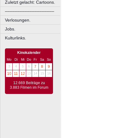
Zuletzt gelacht: Cartoons.
––––––––––––––––––––
Verlosungen.
Jobs.
Kulturlinks.
Kinokalender
Mo
Di
Mi
Do
Fr
Sa
So
3
4
5
6
7
8
9
10
11
12
13
14
15
16
12.669 Beiträge zu
3.883 Filmen im Forum