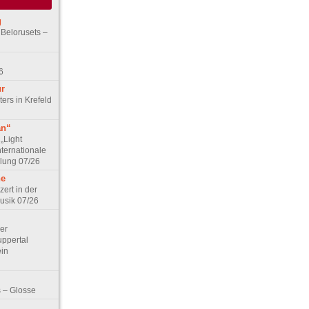
g
 Belorusets –
6
ur
ers in Krefeld
an“
„Light
nternationale
lung 07/26
he
zert in der
Musik 07/26
Der
ppertal
ein
 – Glosse