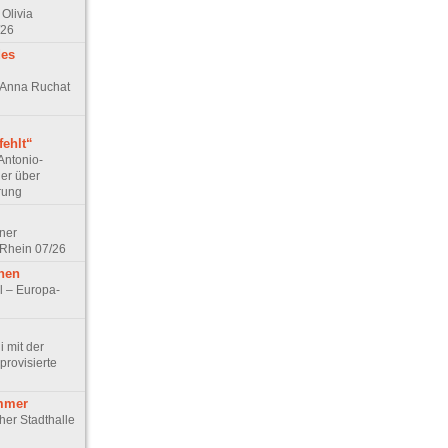
Olivia
/26
des
n Anna Ruchat
ehlt“
Antonio-
ler über
rung
lner
 Rhein 07/26
hen
l – Europa-
 mit der
rovisierte
mmer
cher Stadthalle