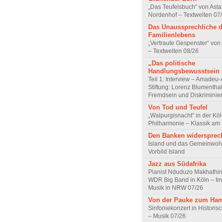
„Das Teufelsbuch“ von Asta 
Nordenhof – Textwelten 07
Das Unaussprechliche 
Familienlebens
„Vertraute Gespenster“ vo
– Textwelten 08/26
„Das politische
Handlungsbewusstsein f
Teil 1: Interview – Amadeu-
Stiftung: Lorenz Blumentha
Fremdsein und Diskriminie
Von Tod und Teufel
„Walpurgisnacht“ in der Kö
Philharmonie – Klassik am
Den Banken widersprec
Island und das Gemeinwoh
Vorbild Island
Jazz aus Südafrika
Pianist Nduduzo Makhathini
WDR Big Band in Köln – Imp
Musik in NRW 07/26
Von der Pauke zum Ha
Sinfoniekonzert in Historis
– Musik 07/26