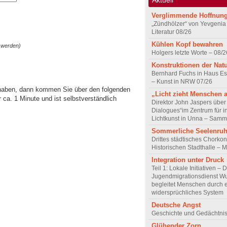
Verglimmende Hoffnun
„Zündhölzer“ von Yevgenia
Literatur 08/26
Kühlen Kopf bewahren
 werden)
Holgers letzte Worte – 08/2
Konstruktionen der Nat
Bernhard Fuchs in Haus Est
– Kunst in NRW 07/26
 haben, dann kommen Sie über den folgenden
„Licht zieht Menschen 
ca. 1 Minute und ist selbstverständlich
Direktor John Jaspers über 
Dialogues“im Zentrum für i
Lichtkunst in Unna – Samm
Sommerliche Seelenru
Drittes städtisches Chorkon
Historischen Stadthalle – 
Integration unter Druck
Teil 1: Lokale Initiativen – 
Jugendmigrationsdienst Wu
begleitet Menschen durch 
widersprüchliches System
Deutsche Angst
Geschichte und Gedächtnis
Glühender Zorn