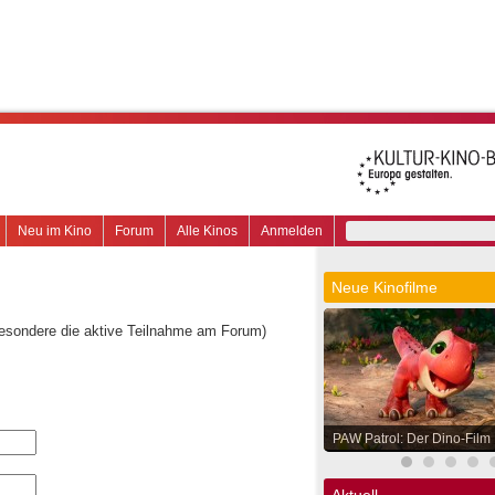
Neu im Kino
Forum
Alle Kinos
Anmelden
Neue Kinofilme
besondere die aktive Teilnahme am Forum)
PAW Patrol: Der Dino-Film
Aktuell