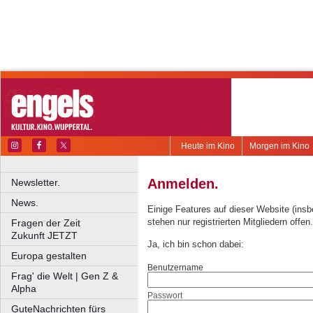
Heute im Kino
Morgen im Kino
Anmelden.
Newsletter.
News.
Einige Features auf dieser Website (ins
stehen nur registrierten Mitgliedern offen.
Fragen der Zeit
Zukunft JETZT
Ja, ich bin schon dabei:
Europa gestalten
Benutzername
Frag' die Welt | Gen Z &
Alpha
Passwort
GuteNachrichten fürs