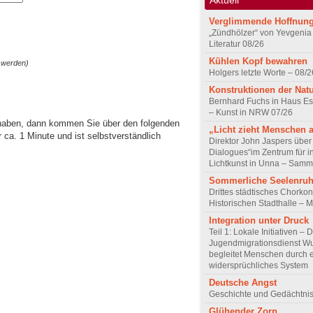
Verglimmende Hoffnun
„Zündhölzer“ von Yevgenia
Literatur 08/26
Kühlen Kopf bewahren
 werden)
Holgers letzte Worte – 08/2
Konstruktionen der Nat
Bernhard Fuchs in Haus Est
– Kunst in NRW 07/26
 haben, dann kommen Sie über den folgenden
„Licht zieht Menschen 
ca. 1 Minute und ist selbstverständlich
Direktor John Jaspers über 
Dialogues“im Zentrum für i
Lichtkunst in Unna – Samm
Sommerliche Seelenru
Drittes städtisches Chorkon
Historischen Stadthalle – 
Integration unter Druck
Teil 1: Lokale Initiativen – 
Jugendmigrationsdienst Wu
begleitet Menschen durch 
widersprüchliches System
Deutsche Angst
Geschichte und Gedächtnis
Glühender Zorn