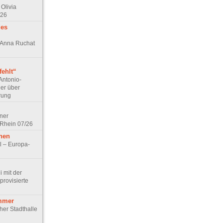
Olivia
/26
des
n Anna Ruchat
ehlt“
Antonio-
ler über
rung
lner
 Rhein 07/26
hen
l – Europa-
 mit der
rovisierte
mmer
cher Stadthalle