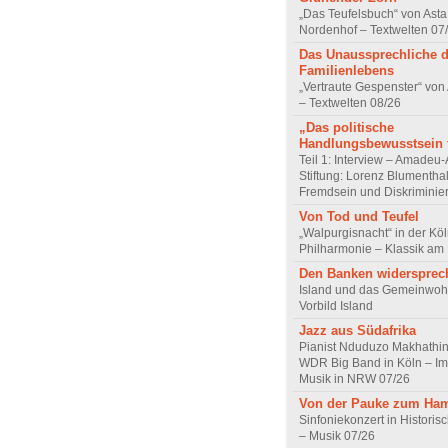
„Das Teufelsbuch“ von Asta 
Nordenhof – Textwelten 07
Das Unaussprechliche 
Familienlebens
„Vertraute Gespenster“ vo
– Textwelten 08/26
„Das politische
Handlungsbewusstsein f
Teil 1: Interview – Amadeu-
Stiftung: Lorenz Blumentha
Fremdsein und Diskriminie
Von Tod und Teufel
„Walpurgisnacht“ in der Kö
Philharmonie – Klassik am
Den Banken widersprec
Island und das Gemeinwoh
Vorbild Island
Jazz aus Südafrika
Pianist Nduduzo Makhathini
WDR Big Band in Köln – Imp
Musik in NRW 07/26
Von der Pauke zum Ha
Sinfoniekonzert in Historis
– Musik 07/26