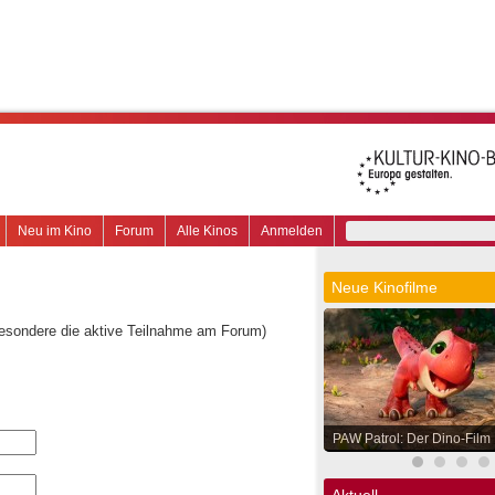
Neu im Kino
Forum
Alle Kinos
Anmelden
Neue Kinofilme
besondere die aktive Teilnahme am Forum)
PAW Patrol: Der Dino-Film
Aktuell