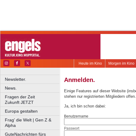
Heute im Kino
Morgen im Kino
Anmelden.
Newsletter.
News.
Einige Features auf dieser Website (ins
stehen nur registrierten Mitgliedern offen.
Fragen der Zeit
Zukunft JETZT
Ja, ich bin schon dabei:
Europa gestalten
Benutzername
Frag' die Welt | Gen Z &
Alpha
Passwort
GuteNachrichten fürs