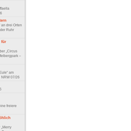
faella
26
tern
 an drei Orten
 der Ruhr
 für
ber „Circus
felbergpark –
 Eule“ am
in NRW 07/26
6
eine freiere
öhlich
r „Merry