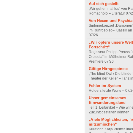
Auf sich gestellt
„Wir gehen mal los“ von Raf
Romagnolo – Literatur 07/
Von Hexen und Psychia
Sinfoniekonzert „Dämonen“
im Ruhrgebiet – Klassik an
07/26
„Wir opfern unsere Welt
Fortschritt“
Regisseur Philipp Preuss ü
Oresteia“ im Mülheimer Raf
Premiere 07/26
Giftige Hirngespinste
„The blind Owl / Die blinde
Theater der Keller – Tanz 
Fehler im System
Holgers letzte Worte – 07/2
Unser gemeinsames
Einwanderungsland
Teil 1: Leitartikel – Wie wir 
Zukunft gestalten können
„Viele Möglichkeiten, fr
mitzumischen“
Kuratorin Katja Pfeiffer übe