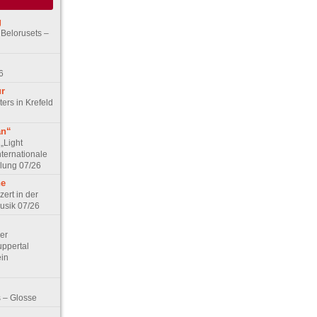
g
 Belorusets –
6
ur
ers in Krefeld
an“
„Light
nternationale
lung 07/26
he
zert in der
Musik 07/26
Der
ppertal
ein
 – Glosse