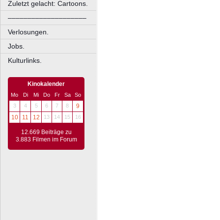
Zuletzt gelacht: Cartoons.
––––––––––––––––––––
Verlosungen.
Jobs.
Kulturlinks.
Kinokalender
Mo
Di
Mi
Do
Fr
Sa
So
3
4
5
6
7
8
9
10
11
12
13
14
15
16
12.669 Beiträge zu
3.883 Filmen im Forum