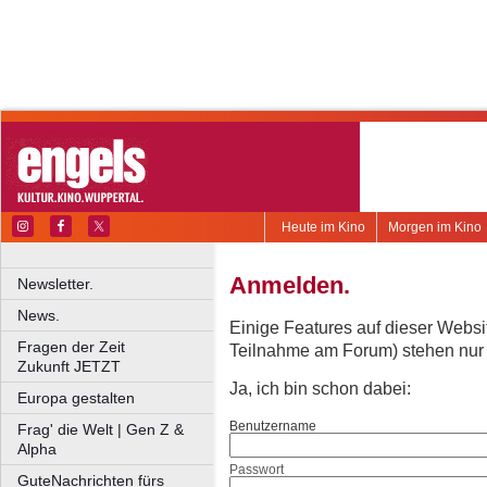
Heute im Kino
Morgen im Kino
Anmelden.
Newsletter.
News.
Einige Features auf dieser Websi
Fragen der Zeit
Teilnahme am Forum) stehen nur re
Zukunft JETZT
Ja, ich bin schon dabei:
Europa gestalten
Benutzername
Frag' die Welt | Gen Z &
Alpha
Passwort
GuteNachrichten fürs