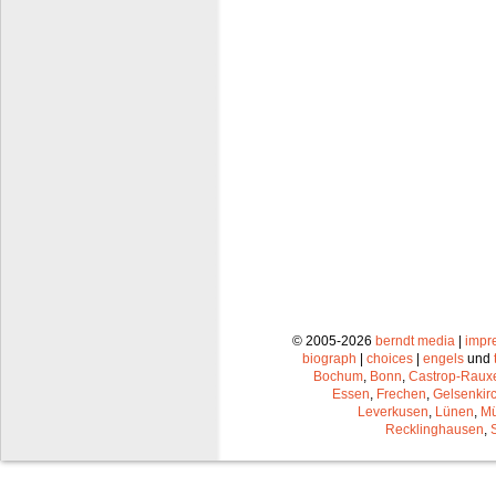
© 2005-2026
berndt media
|
impr
biograph
|
choices
|
engels
und
Bochum
,
Bonn
,
Castrop-Raux
Essen
,
Frechen
,
Gelsenkir
Leverkusen
,
Lünen
,
Mü
Recklinghausen
,