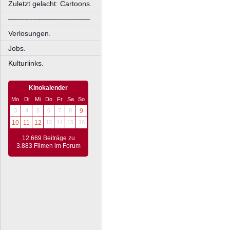
Zuletzt gelacht: Cartoons.
––––––––––––––––––––
Verlosungen.
Jobs.
Kulturlinks.
Kinokalender
Mo
Di
Mi
Do
Fr
Sa
So
3
4
5
6
7
8
9
10
11
12
13
14
15
16
12.669 Beiträge zu
3.883 Filmen im Forum