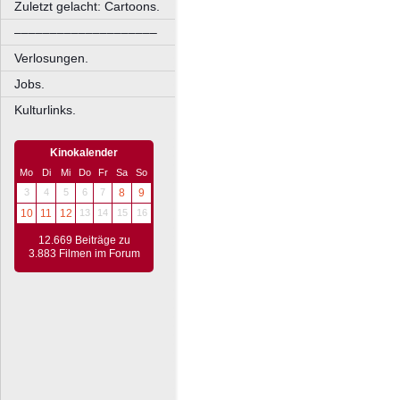
Zuletzt gelacht: Cartoons.
––––––––––––––––––––
Verlosungen.
Jobs.
Kulturlinks.
Kinokalender
Mo
Di
Mi
Do
Fr
Sa
So
3
4
5
6
7
8
9
10
11
12
13
14
15
16
12.669 Beiträge zu
3.883 Filmen im Forum