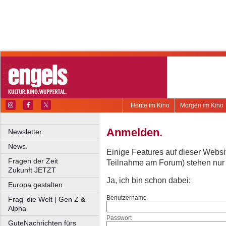
Heute im Kino
Morgen im Kino
Anmelden.
Newsletter.
News.
Einige Features auf dieser Websi
Fragen der Zeit
Teilnahme am Forum) stehen nur re
Zukunft JETZT
Ja, ich bin schon dabei:
Europa gestalten
Benutzername
Frag' die Welt | Gen Z &
Alpha
Passwort
GuteNachrichten fürs