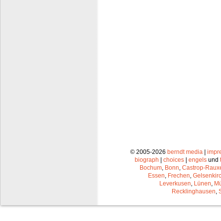
© 2005-2026
berndt media
|
impr
biograph
|
choices
|
engels
und
Bochum
,
Bonn
,
Castrop-Raux
Essen
,
Frechen
,
Gelsenkir
Leverkusen
,
Lünen
,
Mü
Recklinghausen
,