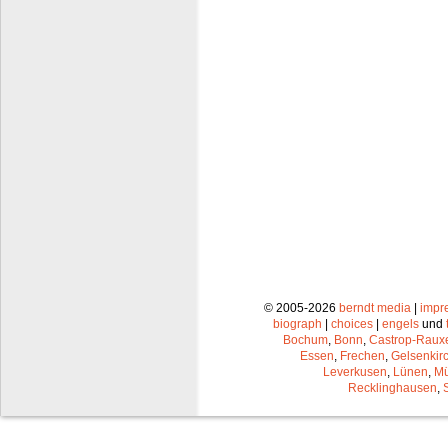
© 2005-2026
berndt media
|
impr
biograph
|
choices
|
engels
und
Bochum
,
Bonn
,
Castrop-Raux
Essen
,
Frechen
,
Gelsenkir
Leverkusen
,
Lünen
,
Mü
Recklinghausen
,