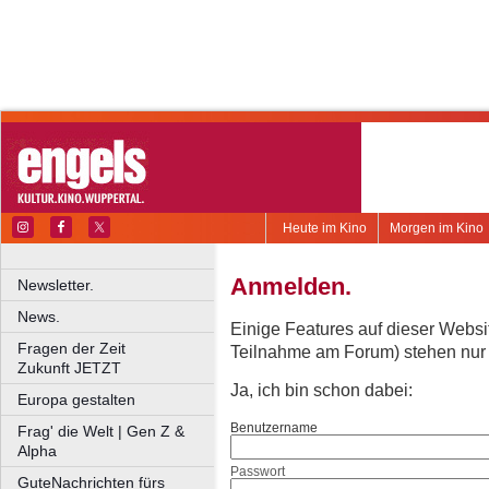
Heute im Kino
Morgen im Kino
Anmelden.
Newsletter.
News.
Einige Features auf dieser Websi
Fragen der Zeit
Teilnahme am Forum) stehen nur re
Zukunft JETZT
Ja, ich bin schon dabei:
Europa gestalten
Benutzername
Frag' die Welt | Gen Z &
Alpha
Passwort
GuteNachrichten fürs