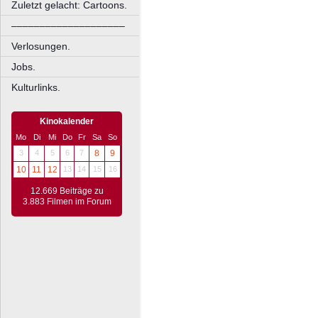
Zuletzt gelacht: Cartoons.
––––––––––––––––––––
Verlosungen.
Jobs.
Kulturlinks.
Kinokalender
Mo
Di
Mi
Do
Fr
Sa
So
3
4
5
6
7
8
9
10
11
12
13
14
15
16
12.669 Beiträge zu
3.883 Filmen im Forum