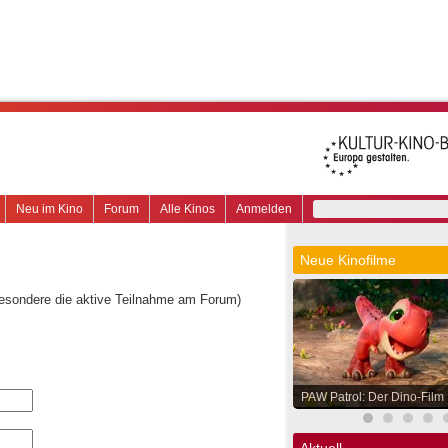
Neu im Kino
Forum
Alle Kinos
Anmelden
Neue Kinofilme
besondere die aktive Teilnahme am Forum)
PAW Patrol: Der Dino-Film
Aktuell