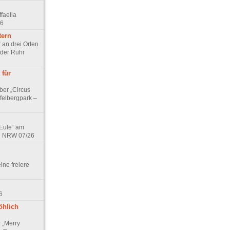
faella
26
tern
 an drei Orten
 der Ruhr
 für
ber „Circus
felbergpark –
 Eule“ am
in NRW 07/26
eine freiere
6
öhlich
r „Merry