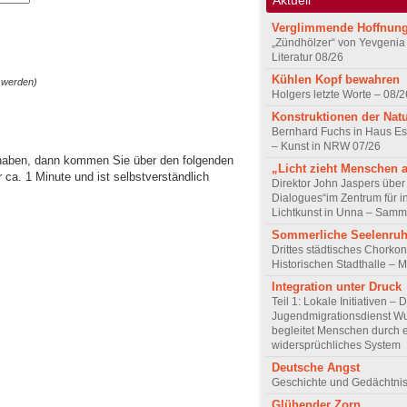
Verglimmende Hoffnun
„Zündhölzer“ von Yevgenia
Literatur 08/26
Kühlen Kopf bewahren
 werden)
Holgers letzte Worte – 08/2
Konstruktionen der Nat
Bernhard Fuchs in Haus Est
– Kunst in NRW 07/26
 haben, dann kommen Sie über den folgenden
„Licht zieht Menschen 
ca. 1 Minute und ist selbstverständlich
Direktor John Jaspers über 
Dialogues“im Zentrum für i
Lichtkunst in Unna – Samm
Sommerliche Seelenru
Drittes städtisches Chorkon
Historischen Stadthalle – 
Integration unter Druck
Teil 1: Lokale Initiativen – 
Jugendmigrationsdienst Wu
begleitet Menschen durch 
widersprüchliches System
Deutsche Angst
Geschichte und Gedächtnis
Glühender Zorn