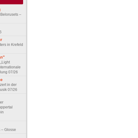
g
 Belorusets –
6
ur
ers in Krefeld
an“
„Light
nternationale
lung 07/26
he
zert in der
Musik 07/26
Der
ppertal
ein
 – Glosse