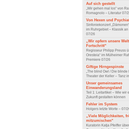
Auf sich gestellt
„Wir gehen mal los“ von Raf
Romagnolo – Literatur 07/
Von Hexen und Psychia
Sinfoniekonzert „Dämonen“
im Ruhrgebiet – Klassik an
07/26
„Wir opfern unsere Welt
Fortschritt“
Regisseur Philipp Preuss ü
Oresteia“ im Mülheimer Raf
Premiere 07/26
Giftige Hirngespinste
„The blind Owl / Die blinde
Theater der Keller – Tanz 
Unser gemeinsames
Einwanderungsland
Teil 1: Leitartikel – Wie wir 
Zukunft gestalten können
Fehler im System
Holgers letzte Worte – 07/2
„Viele Möglichkeiten, fr
mitzumischen“
Kuratorin Katja Pfeiffer übe