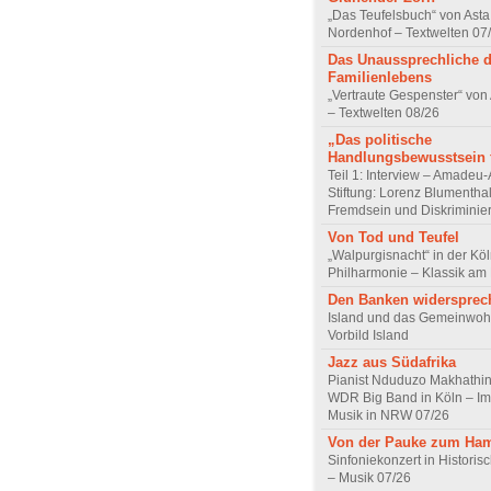
„Das Teufelsbuch“ von Asta 
Nordenhof – Textwelten 07
Das Unaussprechliche 
Familienlebens
„Vertraute Gespenster“ vo
– Textwelten 08/26
„Das politische
Handlungsbewusstsein f
Teil 1: Interview – Amadeu-
Stiftung: Lorenz Blumentha
Fremdsein und Diskriminie
Von Tod und Teufel
„Walpurgisnacht“ in der Kö
Philharmonie – Klassik am
Den Banken widersprec
Island und das Gemeinwoh
Vorbild Island
Jazz aus Südafrika
Pianist Nduduzo Makhathini
WDR Big Band in Köln – Imp
Musik in NRW 07/26
Von der Pauke zum Ha
Sinfoniekonzert in Historis
– Musik 07/26