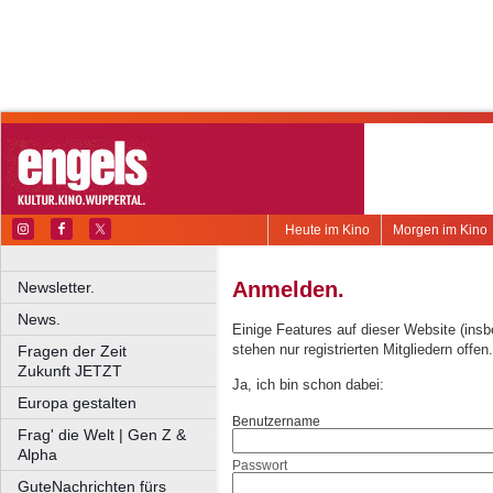
Heute im Kino
Morgen im Kino
Anmelden.
Newsletter.
News.
Einige Features auf dieser Website (ins
stehen nur registrierten Mitgliedern offen.
Fragen der Zeit
Zukunft JETZT
Ja, ich bin schon dabei:
Europa gestalten
Benutzername
Frag' die Welt | Gen Z &
Alpha
Passwort
GuteNachrichten fürs