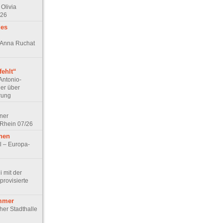
Olivia
/26
des
n Anna Ruchat
ehlt“
Antonio-
ler über
rung
lner
 Rhein 07/26
hen
l – Europa-
 mit der
rovisierte
mmer
cher Stadthalle