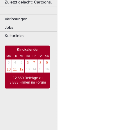
Zuletzt gelacht: Cartoons.
––––––––––––––––––––
Verlosungen.
Jobs.
Kulturlinks.
Kinokalender
Mo
Di
Mi
Do
Fr
Sa
So
3
4
5
6
7
8
9
10
11
12
13
14
15
16
12.669 Beiträge zu
3.883 Filmen im Forum