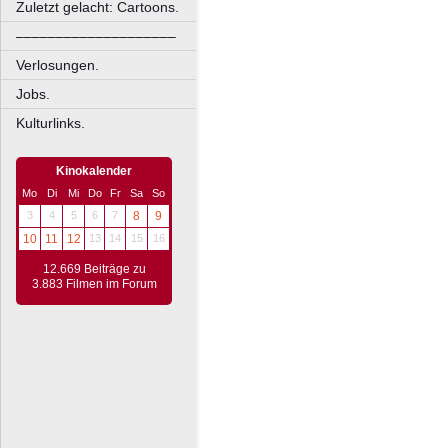
Zuletzt gelacht: Cartoons.
––––––––––––––––––––
Verlosungen.
Jobs.
Kulturlinks.
Kinokalender
Mo
Di
Mi
Do
Fr
Sa
So
3
4
5
6
7
8
9
10
11
12
13
14
15
16
12.669 Beiträge zu
3.883 Filmen im Forum