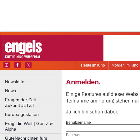
Heute im Kino
Morgen im Kino
Anmelden.
Newsletter.
News.
Einige Features auf dieser Websi
Fragen der Zeit
Teilnahme am Forum) stehen nur re
Zukunft JETZT
Ja, ich bin schon dabei:
Europa gestalten
Benutzername
Frag' die Welt | Gen Z &
Alpha
Passwort
GuteNachrichten fürs