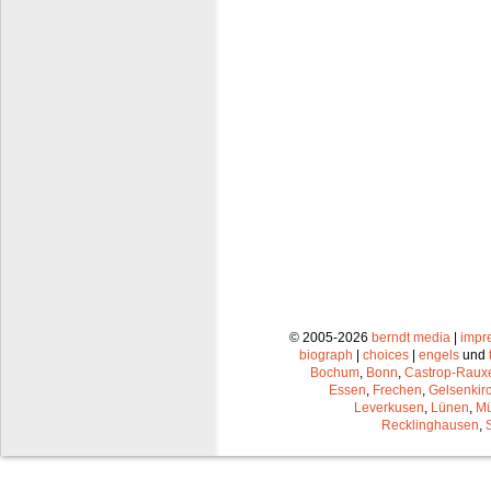
© 2005-2026
berndt media
|
impr
biograph
|
choices
|
engels
und
Bochum
,
Bonn
,
Castrop-Raux
Essen
,
Frechen
,
Gelsenkir
Leverkusen
,
Lünen
,
Mü
Recklinghausen
,