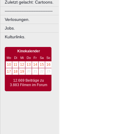
Zuletzt gelacht: Cartoons.
––––––––––––––––––––
Verlosungen.
Jobs.
Kulturlinks.
Kinokalender
Mo
Di
Mi
Do
Fr
Sa
So
10
11
12
13
14
15
16
17
18
19
20
21
22
23
12.669 Beiträge zu
3.883 Filmen im Forum