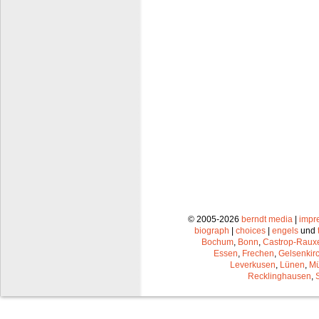
© 2005-2026
berndt media
|
impr
biograph
|
choices
|
engels
und
Bochum
,
Bonn
,
Castrop-Raux
Essen
,
Frechen
,
Gelsenkir
Leverkusen
,
Lünen
,
Mü
Recklinghausen
,