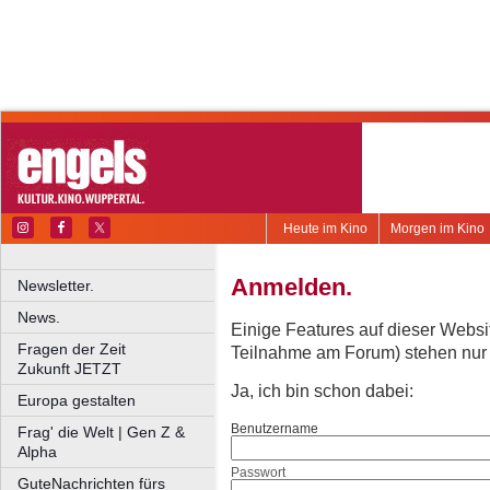
Heute im Kino
Morgen im Kino
Anmelden.
Newsletter.
News.
Einige Features auf dieser Websi
Fragen der Zeit
Teilnahme am Forum) stehen nur re
Zukunft JETZT
Ja, ich bin schon dabei:
Europa gestalten
Benutzername
Frag' die Welt | Gen Z &
Alpha
Passwort
GuteNachrichten fürs