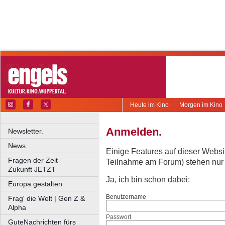
Heute im Kino
Morgen im Kino
Anmelden.
Newsletter.
News.
Einige Features auf dieser Websi
Fragen der Zeit
Teilnahme am Forum) stehen nur re
Zukunft JETZT
Ja, ich bin schon dabei:
Europa gestalten
Benutzername
Frag' die Welt | Gen Z &
Alpha
Passwort
GuteNachrichten fürs