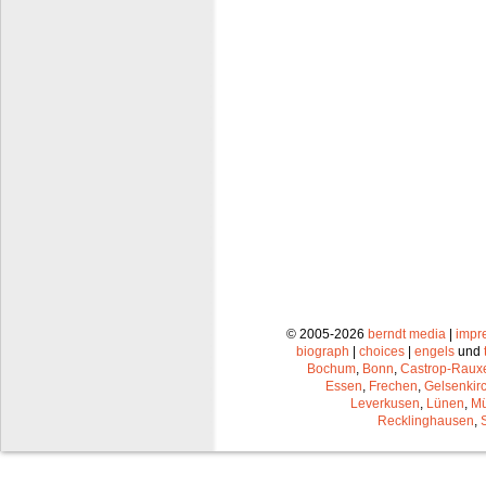
© 2005-2026
berndt media
|
impr
biograph
|
choices
|
engels
und
Bochum
,
Bonn
,
Castrop-Raux
Essen
,
Frechen
,
Gelsenkir
Leverkusen
,
Lünen
,
Mü
Recklinghausen
,