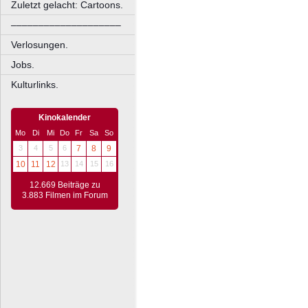
Zuletzt gelacht: Cartoons.
––––––––––––––––––––
Verlosungen.
Jobs.
Kulturlinks.
Kinokalender
Mo
Di
Mi
Do
Fr
Sa
So
3
4
5
6
7
8
9
10
11
12
13
14
15
16
12.669 Beiträge zu
3.883 Filmen im Forum