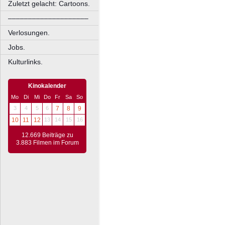
Zuletzt gelacht: Cartoons.
––––––––––––––––––––
Verlosungen.
Jobs.
Kulturlinks.
Kinokalender
Mo
Di
Mi
Do
Fr
Sa
So
3
4
5
6
7
8
9
10
11
12
13
14
15
16
12.669 Beiträge zu
3.883 Filmen im Forum