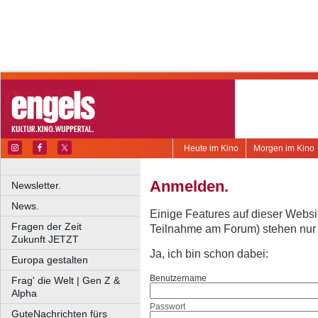
Heute im Kino
Morgen im Kino
Anmelden.
Newsletter.
News.
Einige Features auf dieser Websi
Fragen der Zeit
Teilnahme am Forum) stehen nur re
Zukunft JETZT
Ja, ich bin schon dabei:
Europa gestalten
Benutzername
Frag' die Welt | Gen Z &
Alpha
Passwort
GuteNachrichten fürs