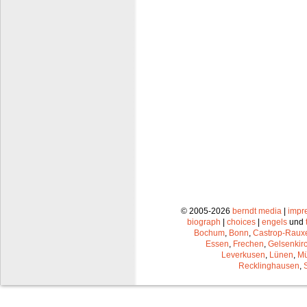
© 2005-2026
berndt media
|
impr
biograph
|
choices
|
engels
und
Bochum
,
Bonn
,
Castrop-Raux
Essen
,
Frechen
,
Gelsenkir
Leverkusen
,
Lünen
,
Mü
Recklinghausen
,