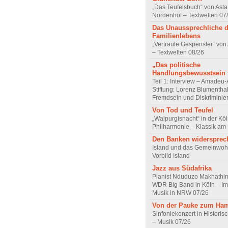
„Das Teufelsbuch“ von Asta 
Nordenhof – Textwelten 07
Das Unaussprechliche 
Familienlebens
„Vertraute Gespenster“ vo
– Textwelten 08/26
„Das politische
Handlungsbewusstsein f
Teil 1: Interview – Amadeu-
Stiftung: Lorenz Blumentha
Fremdsein und Diskriminie
Von Tod und Teufel
„Walpurgisnacht“ in der Kö
Philharmonie – Klassik am
Den Banken widersprec
Island und das Gemeinwoh
Vorbild Island
Jazz aus Südafrika
Pianist Nduduzo Makhathini
WDR Big Band in Köln – Imp
Musik in NRW 07/26
Von der Pauke zum Ha
Sinfoniekonzert in Historis
– Musik 07/26