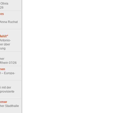
Olivia
/26
des
n Anna Ruchat
ehlt“
Antonio-
ler über
rung
lner
 Rhein 07/26
hen
l – Europa-
 mit der
rovisierte
mmer
cher Stadthalle