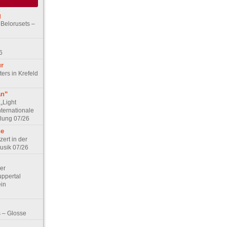
g
 Belorusets –
6
ur
ers in Krefeld
an“
„Light
nternationale
lung 07/26
he
zert in der
Musik 07/26
Der
ppertal
ein
 – Glosse