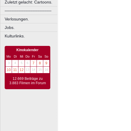
Zuletzt gelacht: Cartoons.
––––––––––––––––––––
Verlosungen.
Jobs.
Kulturlinks.
Kinokalender
Mo
Di
Mi
Do
Fr
Sa
So
3
4
5
6
7
8
9
10
11
12
13
14
15
16
12.669 Beiträge zu
3.883 Filmen im Forum