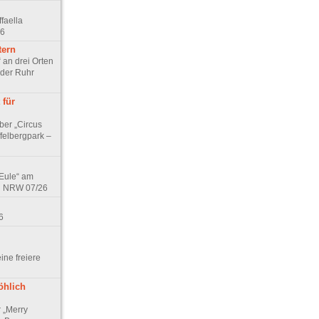
faella
26
tern
 an drei Orten
 der Ruhr
 für
ber „Circus
felbergpark –
 Eule“ am
in NRW 07/26
6
eine freiere
öhlich
r „Merry