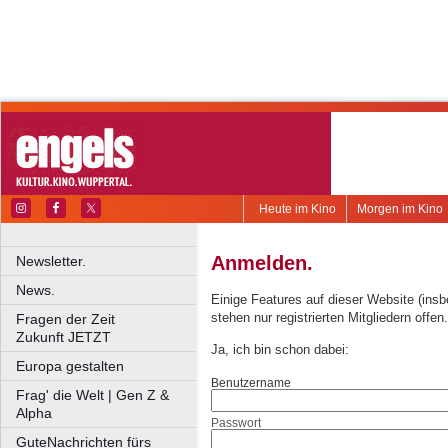
Heute im Kino
Morgen im Kino
Anmelden.
Newsletter.
News.
Einige Features auf dieser Website (ins
stehen nur registrierten Mitgliedern offen.
Fragen der Zeit
Zukunft JETZT
Ja, ich bin schon dabei:
Europa gestalten
Benutzername
Frag' die Welt | Gen Z &
Alpha
Passwort
GuteNachrichten fürs