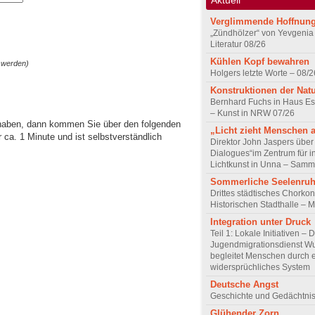
Verglimmende Hoffnun
„Zündhölzer“ von Yevgenia
Literatur 08/26
Kühlen Kopf bewahren
 werden)
Holgers letzte Worte – 08/2
Konstruktionen der Nat
Bernhard Fuchs in Haus Est
– Kunst in NRW 07/26
 haben, dann kommen Sie über den folgenden
„Licht zieht Menschen 
ca. 1 Minute und ist selbstverständlich
Direktor John Jaspers über 
Dialogues“im Zentrum für i
Lichtkunst in Unna – Samm
Sommerliche Seelenru
Drittes städtisches Chorkon
Historischen Stadthalle – 
Integration unter Druck
Teil 1: Lokale Initiativen – 
Jugendmigrationsdienst Wu
begleitet Menschen durch 
widersprüchliches System
Deutsche Angst
Geschichte und Gedächtnis
Glühender Zorn