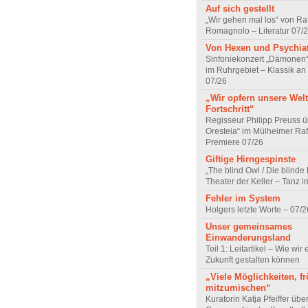
Auf sich gestellt
„Wir gehen mal los“ von Raf
Romagnolo – Literatur 07/
Von Hexen und Psychia
Sinfoniekonzert „Dämonen“
im Ruhrgebiet – Klassik an
07/26
„Wir opfern unsere Welt
Fortschritt“
Regisseur Philipp Preuss ü
Oresteia“ im Mülheimer Raf
Premiere 07/26
Giftige Hirngespinste
„The blind Owl / Die blinde
Theater der Keller – Tanz 
Fehler im System
Holgers letzte Worte – 07/2
Unser gemeinsames
Einwanderungsland
Teil 1: Leitartikel – Wie wir 
Zukunft gestalten können
„Viele Möglichkeiten, fr
mitzumischen“
Kuratorin Katja Pfeiffer übe