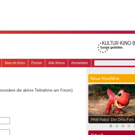
Neu im Kino
Forum
Alle Kinos
Anmelden
Neue Kinofilme
besondere die aktive Teilnahme am Forum)
PAW Patrol: Der Dino-Film
Aktuell