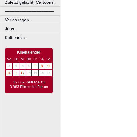
Zuletzt gelacht: Cartoons.
––––––––––––––––––––
Verlosungen.
Jobs.
Kulturlinks.
Kinokalender
Mo
Di
Mi
Do
Fr
Sa
So
3
4
5
6
7
8
9
10
11
12
13
14
15
16
12.669 Beiträge zu
3.883 Filmen im Forum