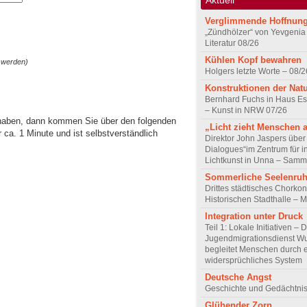
Verglimmende Hoffnun
„Zündhölzer“ von Yevgenia
Literatur 08/26
Kühlen Kopf bewahren
 werden)
Holgers letzte Worte – 08/2
Konstruktionen der Nat
Bernhard Fuchs in Haus Est
– Kunst in NRW 07/26
 haben, dann kommen Sie über den folgenden
„Licht zieht Menschen 
ca. 1 Minute und ist selbstverständlich
Direktor John Jaspers über 
Dialogues“im Zentrum für i
Lichtkunst in Unna – Samm
Sommerliche Seelenru
Drittes städtisches Chorkon
Historischen Stadthalle – 
Integration unter Druck
Teil 1: Lokale Initiativen – 
Jugendmigrationsdienst Wu
begleitet Menschen durch 
widersprüchliches System
Deutsche Angst
Geschichte und Gedächtnis
Glühender Zorn