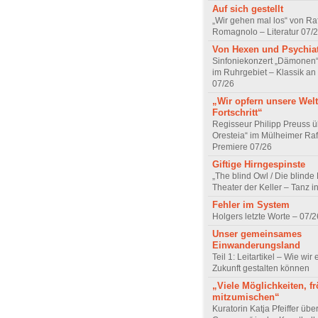
Auf sich gestellt
„Wir gehen mal los“ von Raf
Romagnolo – Literatur 07/
Von Hexen und Psychia
Sinfoniekonzert „Dämonen“
im Ruhrgebiet – Klassik an
07/26
„Wir opfern unsere Welt
Fortschritt“
Regisseur Philipp Preuss ü
Oresteia“ im Mülheimer Raf
Premiere 07/26
Giftige Hirngespinste
„The blind Owl / Die blinde
Theater der Keller – Tanz 
Fehler im System
Holgers letzte Worte – 07/2
Unser gemeinsames
Einwanderungsland
Teil 1: Leitartikel – Wie wir 
Zukunft gestalten können
„Viele Möglichkeiten, fr
mitzumischen“
Kuratorin Katja Pfeiffer übe