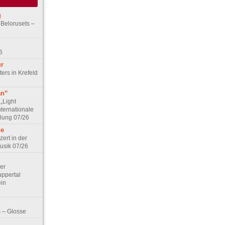
g
 Belorusets –
6
ur
ers in Krefeld
an“
„Light
nternationale
lung 07/26
he
zert in der
Musik 07/26
Der
ppertal
ein
 – Glosse