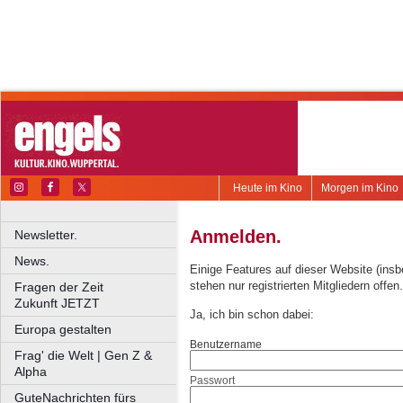
Heute im Kino
Morgen im Kino
Anmelden.
Newsletter.
News.
Einige Features auf dieser Website (ins
stehen nur registrierten Mitgliedern offen.
Fragen der Zeit
Zukunft JETZT
Ja, ich bin schon dabei:
Europa gestalten
Benutzername
Frag' die Welt | Gen Z &
Alpha
Passwort
GuteNachrichten fürs