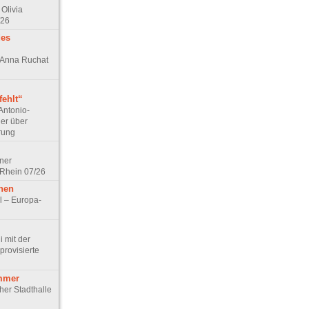
Olivia
/26
des
n Anna Ruchat
ehlt“
Antonio-
ler über
rung
lner
 Rhein 07/26
hen
l – Europa-
 mit der
rovisierte
mmer
cher Stadthalle