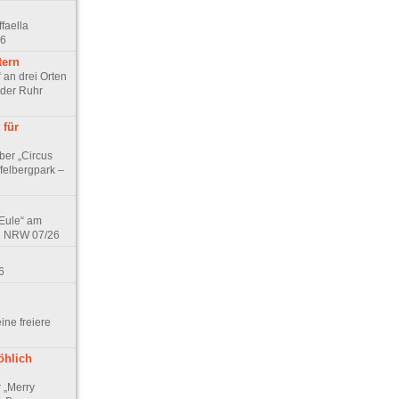
faella
26
tern
 an drei Orten
 der Ruhr
 für
ber „Circus
felbergpark –
 Eule“ am
in NRW 07/26
6
eine freiere
öhlich
r „Merry