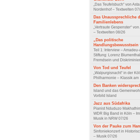
„Das Teufelsbuch“ von Asta 
Nordenhof – Textwelten 07
Das Unaussprechliche 
Familienlebens
„Vertraute Gespenster“ vo
– Textwelten 08/26
„Das politische
Handlungsbewusstsein f
Teil 1: Interview – Amadeu-
Stiftung: Lorenz Blumentha
Fremdsein und Diskriminie
Von Tod und Teufel
„Walpurgisnacht“ in der Kö
Philharmonie – Klassik am
Den Banken widersprec
Island und das Gemeinwoh
Vorbild Island
Jazz aus Südafrika
Pianist Nduduzo Makhathini
WDR Big Band in Köln – Imp
Musik in NRW 07/26
Von der Pauke zum Ha
Sinfoniekonzert in Historis
– Musik 07/26