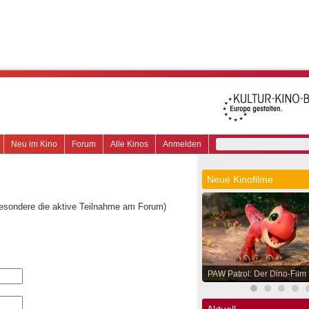
Neu im Kino
Forum
Alle Kinos
Anmelden
Neue Kinofilme
besondere die aktive Teilnahme am Forum)
PAW Patrol: Der Dino-Film
Aktuell