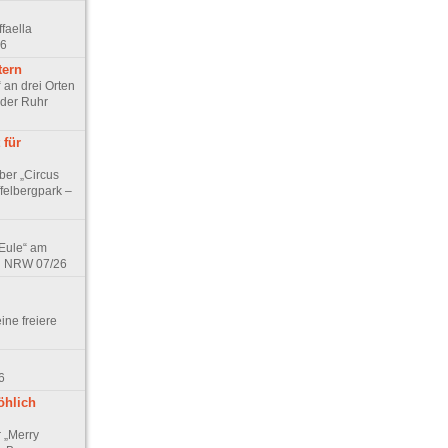
faella
26
tern
 an drei Orten
 der Ruhr
 für
ber „Circus
felbergpark –
 Eule“ am
in NRW 07/26
eine freiere
6
öhlich
r „Merry