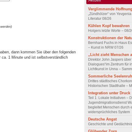
Verglimmende Hoffnun
„Zündhölzer“ von Yevgenia
Literatur 08/26
Kühlen Kopf bewahren
 werden)
Holgers letzte Worte – 08/2
Konstruktionen der Nat
Bernhard Fuchs in Haus Est
– Kunst in NRW 07/26
 haben, dann kommen Sie über den folgenden
„Licht zieht Menschen 
ca. 1 Minute und ist selbstverständlich
Direktor John Jaspers über 
Dialogues“im Zentrum für i
Lichtkunst in Unna – Samm
Sommerliche Seelenru
Drittes städtisches Chorkon
Historischen Stadthalle – 
Integration unter Druck
Teil 1: Lokale Initiativen – 
Jugendmigrationsdienst Wu
begleitet Menschen durch 
widersprüchliches System
Deutsche Angst
Geschichte und Gedächtnis
Glühender Zorn