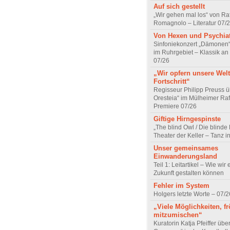
Auf sich gestellt
„Wir gehen mal los“ von Raf
Romagnolo – Literatur 07/
Von Hexen und Psychia
Sinfoniekonzert „Dämonen“
im Ruhrgebiet – Klassik an
07/26
„Wir opfern unsere Welt
Fortschritt“
Regisseur Philipp Preuss ü
Oresteia“ im Mülheimer Raf
Premiere 07/26
Giftige Hirngespinste
„The blind Owl / Die blinde
Theater der Keller – Tanz 
Unser gemeinsames
Einwanderungsland
Teil 1: Leitartikel – Wie wir 
Zukunft gestalten können
Fehler im System
Holgers letzte Worte – 07/2
„Viele Möglichkeiten, fr
mitzumischen“
Kuratorin Katja Pfeiffer übe