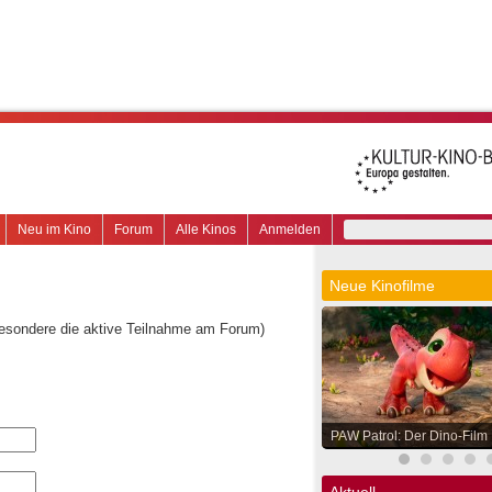
Neu im Kino
Forum
Alle Kinos
Anmelden
Neue Kinofilme
besondere die aktive Teilnahme am Forum)
PAW Patrol: Der Dino-Film
Aktuell