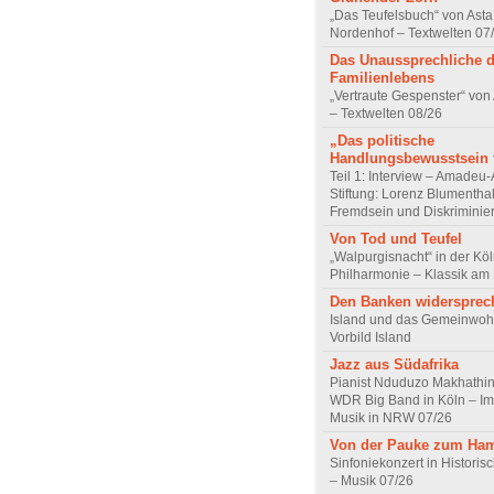
„Das Teufelsbuch“ von Asta 
Nordenhof – Textwelten 07
Das Unaussprechliche 
Familienlebens
„Vertraute Gespenster“ vo
– Textwelten 08/26
„Das politische
Handlungsbewusstsein f
Teil 1: Interview – Amadeu-
Stiftung: Lorenz Blumentha
Fremdsein und Diskriminie
Von Tod und Teufel
„Walpurgisnacht“ in der Kö
Philharmonie – Klassik am
Den Banken widersprec
Island und das Gemeinwoh
Vorbild Island
Jazz aus Südafrika
Pianist Nduduzo Makhathini
WDR Big Band in Köln – Imp
Musik in NRW 07/26
Von der Pauke zum Ha
Sinfoniekonzert in Historis
– Musik 07/26