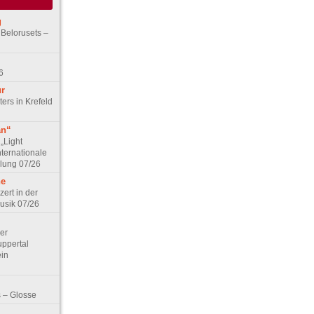
g
 Belorusets –
6
ur
ers in Krefeld
an“
„Light
nternationale
lung 07/26
he
zert in der
Musik 07/26
Der
ppertal
ein
 – Glosse