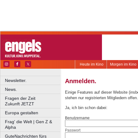
Heute im Kino
Morgen im Kino
Anmelden.
Newsletter.
News.
Einige Features auf dieser Website (ins
stehen nur registrierten Mitgliedern offen.
Fragen der Zeit
Zukunft JETZT
Ja, ich bin schon dabei:
Europa gestalten
Benutzername
Frag' die Welt | Gen Z &
Alpha
Passwort
GuteNachrichten fürs