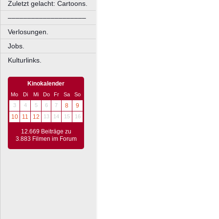
Zuletzt gelacht: Cartoons.
––––––––––––––––––––
Verlosungen.
Jobs.
Kulturlinks.
Kinokalender
Mo
Di
Mi
Do
Fr
Sa
So
3
4
5
6
7
8
9
10
11
12
13
14
15
16
12.669 Beiträge zu
3.883 Filmen im Forum