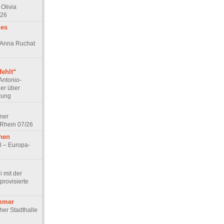
Olivia
/26
des
n Anna Ruchat
ehlt“
Antonio-
ler über
rung
lner
 Rhein 07/26
hen
l – Europa-
 mit der
rovisierte
mmer
cher Stadthalle