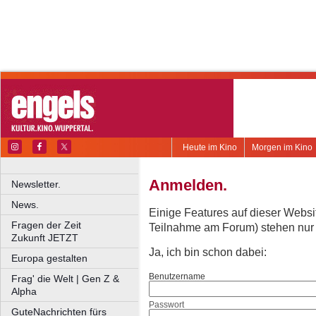
Heute im Kino
Morgen im Kino
Anmelden.
Newsletter.
News.
Einige Features auf dieser Websi
Fragen der Zeit
Teilnahme am Forum) stehen nur re
Zukunft JETZT
Ja, ich bin schon dabei:
Europa gestalten
Benutzername
Frag' die Welt | Gen Z &
Alpha
Passwort
GuteNachrichten fürs