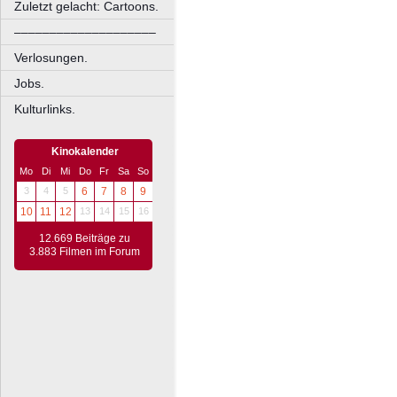
Zuletzt gelacht: Cartoons.
––––––––––––––––––––
Verlosungen.
Jobs.
Kulturlinks.
Kinokalender
Mo
Di
Mi
Do
Fr
Sa
So
3
4
5
6
7
8
9
10
11
12
13
14
15
16
12.669 Beiträge zu
3.883 Filmen im Forum