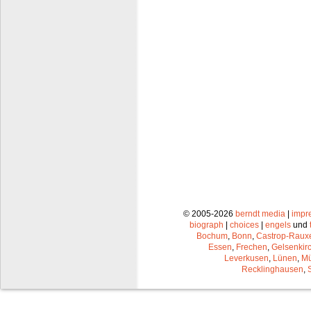
© 2005-2026
berndt media
|
impr
biograph
|
choices
|
engels
und
Bochum
,
Bonn
,
Castrop-Raux
Essen
,
Frechen
,
Gelsenkir
Leverkusen
,
Lünen
,
Mü
Recklinghausen
,