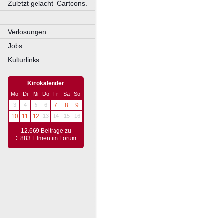
Zuletzt gelacht: Cartoons.
––––––––––––––––––––
Verlosungen.
Jobs.
Kulturlinks.
Kinokalender
Mo
Di
Mi
Do
Fr
Sa
So
3
4
5
6
7
8
9
10
11
12
13
14
15
16
12.669 Beiträge zu
3.883 Filmen im Forum