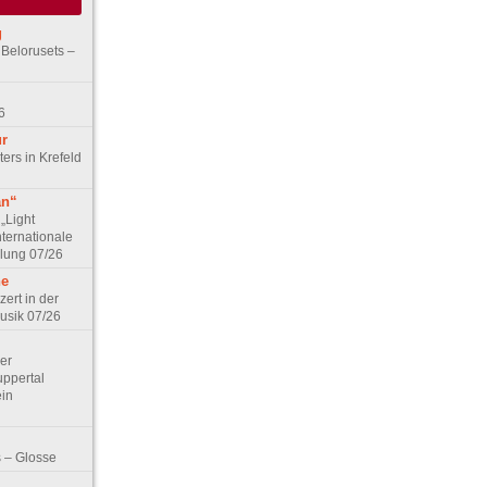
g
 Belorusets –
6
ur
ers in Krefeld
an“
„Light
nternationale
lung 07/26
he
zert in der
Musik 07/26
Der
ppertal
ein
 – Glosse