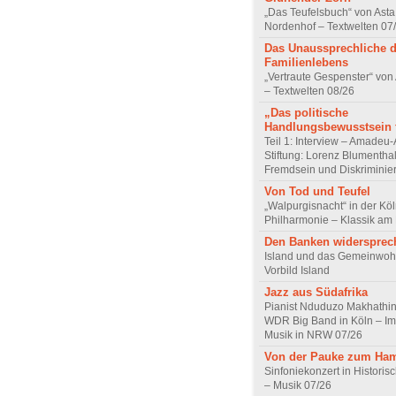
„Das Teufelsbuch“ von Asta 
Nordenhof – Textwelten 07
Das Unaussprechliche 
Familienlebens
„Vertraute Gespenster“ vo
– Textwelten 08/26
„Das politische
Handlungsbewusstsein f
Teil 1: Interview – Amadeu-
Stiftung: Lorenz Blumentha
Fremdsein und Diskriminie
Von Tod und Teufel
„Walpurgisnacht“ in der Kö
Philharmonie – Klassik am
Den Banken widersprec
Island und das Gemeinwoh
Vorbild Island
Jazz aus Südafrika
Pianist Nduduzo Makhathini
WDR Big Band in Köln – Imp
Musik in NRW 07/26
Von der Pauke zum Ha
Sinfoniekonzert in Historis
– Musik 07/26