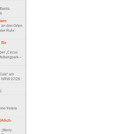
faella
26
tern
 an drei Orten
 der Ruhr
 für
ber „Circus
felbergpark –
 Eule“ am
in NRW 07/26
6
eine freiere
öhlich
r „Merry