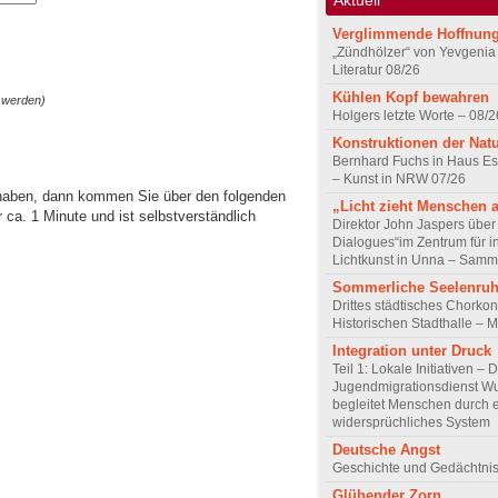
Verglimmende Hoffnun
„Zündhölzer“ von Yevgenia
Literatur 08/26
Kühlen Kopf bewahren
 werden)
Holgers letzte Worte – 08/2
Konstruktionen der Nat
Bernhard Fuchs in Haus Est
– Kunst in NRW 07/26
 haben, dann kommen Sie über den folgenden
„Licht zieht Menschen 
ca. 1 Minute und ist selbstverständlich
Direktor John Jaspers über 
Dialogues“im Zentrum für i
Lichtkunst in Unna – Samm
Sommerliche Seelenru
Drittes städtisches Chorkon
Historischen Stadthalle – 
Integration unter Druck
Teil 1: Lokale Initiativen – 
Jugendmigrationsdienst Wu
begleitet Menschen durch 
widersprüchliches System
Deutsche Angst
Geschichte und Gedächtnis
Glühender Zorn