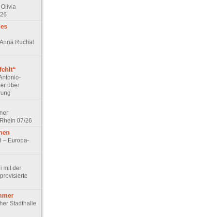
Olivia
/26
des
n Anna Ruchat
ehlt“
Antonio-
ler über
rung
lner
 Rhein 07/26
hen
l – Europa-
 mit der
rovisierte
mmer
cher Stadthalle