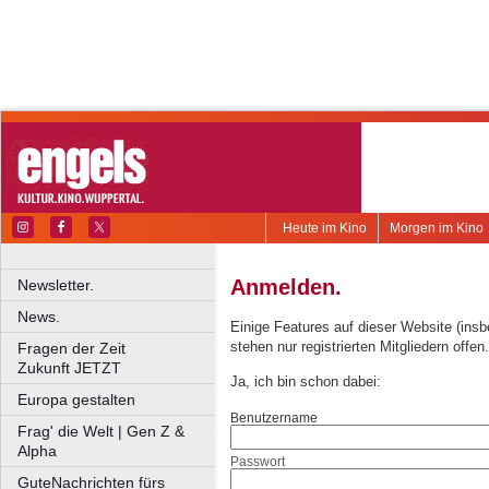
Heute im Kino
Morgen im Kino
Anmelden.
Newsletter.
News.
Einige Features auf dieser Website (ins
stehen nur registrierten Mitgliedern offen.
Fragen der Zeit
Zukunft JETZT
Ja, ich bin schon dabei:
Europa gestalten
Benutzername
Frag' die Welt | Gen Z &
Alpha
Passwort
GuteNachrichten fürs