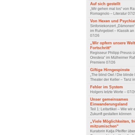
Auf sich gestellt
„Wir gehen mal los“ von Raf
Romagnolo – Literatur 07/
Von Hexen und Psychia
Sinfoniekonzert „Dämonen“
im Ruhrgebiet – Klassik an
07/26
„Wir opfern unsere Welt
Fortschritt“
Regisseur Philipp Preuss ü
Oresteia“ im Mülheimer Raf
Premiere 07/26
Giftige Hirngespinste
„The blind Owl / Die blinde
Theater der Keller – Tanz 
Fehler im System
Holgers letzte Worte – 07/2
Unser gemeinsames
Einwanderungsland
Teil 1: Leitartikel – Wie wir 
Zukunft gestalten können
„Viele Möglichkeiten, fr
mitzumischen“
Kuratorin Katja Pfeiffer übe