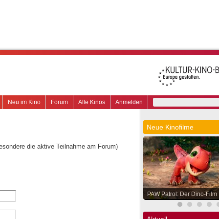
Neu im Kino
Forum
Alle Kinos
Anmelden
Neue Kinofilme
besondere die aktive Teilnahme am Forum)
PAW Patrol: Der Dino-Film
Aktuell