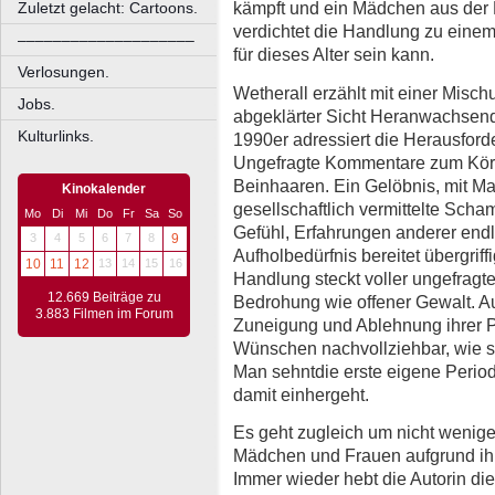
kämpft und ein Mädchen aus der 
Zuletzt gelacht: Cartoons.
verdichtet die Handlung zu einem 
––––––––––––––––––––
für dieses Alter sein kann.
Verlosungen.
Wetherall erzählt mit einer Misch
Jobs.
abgeklärter Sicht Heranwachsende
Kulturlinks.
1990er adressiert die Herausford
Ungefragte Kommentare zum Körpe
Beinhaaren. Ein Gelöbnis, mit Ma
Kinokalender
gesellschaftlich vermittelte Sch
Mo
Di
Mi
Do
Fr
Sa
So
Gefühl, Erfahrungen anderer en
3
4
5
6
7
8
9
Aufholbedürfnis bereitet übergri
10
11
12
13
14
15
16
Handlung steckt voller ungefragte
12.669 Beiträge zu
Bedrohung wie offener Gewalt. A
3.883 Filmen im Forum
Zuneigung und Ablehnung ihrer P
Wünschen nachvollziehbar, wie s
Man sehntdie erste eigene Periode
damit einhergeht.
Es geht zugleich um nicht wenige
Mädchen und Frauen aufgrund ihr
Immer wieder hebt die Autorin di