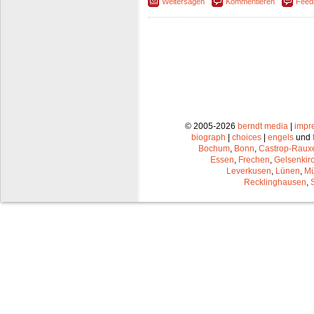
Weitersagen
Kommentieren
Feed
© 2005-2026
berndt media
|
impr
biograph
|
choices
|
engels
und
Bochum
,
Bonn
,
Castrop-Raux
Essen
,
Frechen
,
Gelsenkir
Leverkusen
,
Lünen
,
Mü
Recklinghausen
,