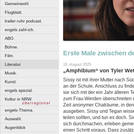
Gemeinwohl
Flugblatt.
trailer-ruhr podcast.
engels zahl-ich.
ABO.
Bühne.
Erste Male zwischen d
Film.
Literatur.
18. August 2025
„Amphibium“ von Tyler Wethe
Musik.
Sissy ist mit ihrer Mutter nach
Kunst.
an der Schule. Anschluss zu finde
engels spezial.
sie sich mit der ein Jahr älteren
zum Frau-Werden überschreiten d
Kultur in NRW.
Zeit anonymer Chaträume, in den
engels-Thema.
ausgeben. Sissy und Tegan wissen
teilen sollten, und tun es doch.
Auswahl.
sich durchmachen, erleben gemei
Augenblick
einen Schritt voraus. Dass zusät