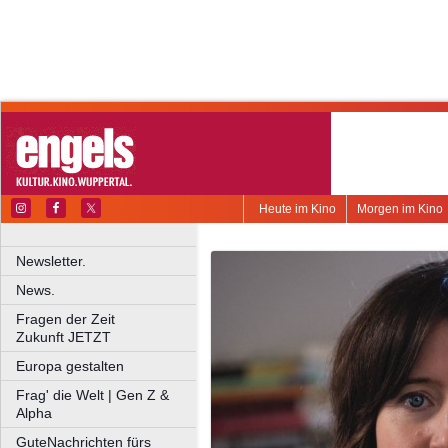
Heute im Kino
Morgen im Kino
Newsletter.
News.
Fragen der Zeit
Zukunft JETZT
Europa gestalten
Frag' die Welt | Gen Z &
Alpha
GuteNachrichten fürs